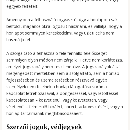
eggyéb feltételt.
Amennyiben a felhasználó fogyasztó, úgy a honlapot csak
belföldi, magáncélokra jogosult használni, és vállalja, hogy a
honlapot semmilyen kereskedelmi, vagy üzleti célra nem
használja fel.
A szolgáltató a felhasználó felé fennálló felelősségét
semmilyen olyan módon nem zárja ki, illetve nem korlátozza,
amelyet jogszabály nem tesz lehetővé. A jogszabályok által
megengedett mértékben sem a szolgáltató, sem a honlap
fejlesztésében és üzemeltetésében résztvevő egyéb
személyek nem felelnek a honlap látogatása során a
kapcsolat létrehozásával, a böngészéssel, vagy letöltéssel
kapcsolatosan – közvetlenül, vagy közvetetten, vagy
véletlenül – felmerülő hibáért, kárért, adatvesztésért, vagy a
honlap tartalmának meghibásodásáért.
Szerzői jogok, védjegyek