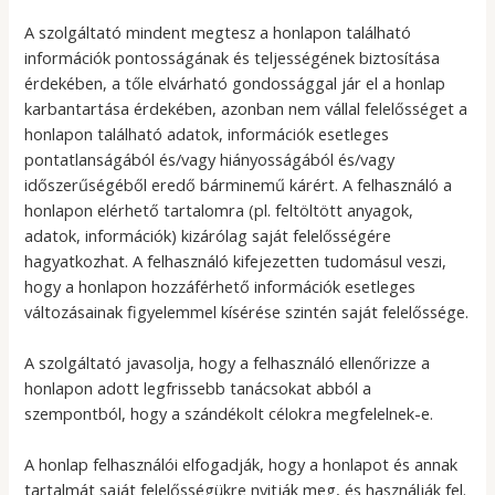
A szolgáltató mindent megtesz a honlapon található
információk pontosságának és teljességének biztosítása
érdekében, a tőle elvárható gondossággal jár el a honlap
karbantartása érdekében, azonban nem vállal felelősséget a
honlapon található adatok, információk esetleges
pontatlanságából és/vagy hiányosságából és/vagy
időszerűségéből eredő bárminemű kárért. A felhasználó a
honlapon elérhető tartalomra (pl. feltöltött anyagok,
adatok, információk) kizárólag saját felelősségére
hagyatkozhat. A felhasználó kifejezetten tudomásul veszi,
hogy a honlapon hozzáférhető információk esetleges
változásainak figyelemmel kísérése szintén saját felelőssége.
A szolgáltató javasolja, hogy a felhasználó ellenőrizze a
honlapon adott legfrissebb tanácsokat abból a
szempontból, hogy a szándékolt célokra megfelelnek-e.
A honlap felhasználói elfogadják, hogy a honlapot és annak
tartalmát saját felelősségükre nyitják meg, és használják fel.