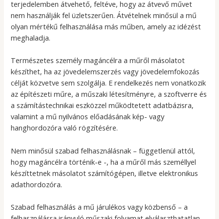
terjedelemben átvehető, feltéve, hogy az átvevő művet
nem használják fel üzletszerűen. Átvételnek minősül a mű
olyan mértékű felhasználása más műben, amely az idézést
meghaladja.
Természetes személy magáncélra a műről másolatot
készíthet, ha az jövedelemszerzés vagy jövedelemfokozás
célját közvetve sem szolgálja. E rendelkezés nem vonatkozik
az építészeti műre, a műszaki létesítményre, a szoftverre és
a számítástechnikai eszközzel működtetett adatbázisra,
valamint a mű nyilvános előadásának kép- vagy
hanghordozóra való rögzítésére.
Nem minősül szabad felhasználásnak – függetlenül attól,
hogy magáncélra történik-e -, ha a műről más személlyel
készíttetnek másolatot számítógépen, illetve elektronikus
adathordozóra.
Szabad felhasználás a mű járulékos vagy közbenső – a
felhasználásra irányuló műszaki folyamat elválaszthatatlan