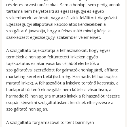
részletes orvosi tanácsokat. Sem a honlap, sem pedig annak
tartalma nem helyettesíti az egészségügyi és egyéb
szakemberek tanácsát, vagy az általuk felállított diagnózist.
Egészségügyi állapotával kapcsolatos kérdésekben a
szolgáltató javasolja, hogy a felhasználó mindig kérje ki
szakképzett egészségügyi szakember véleményét.
A szolgáltató tájékoztatja a felhasználókat, hogy egyes
termékek a honlapon feltüntetett linkeken egyéb
tájékoztatás és akár vásárlás céljából elérhetők a
szolgáltatóval szerződött forgalmazók honlapjáról, affiliate
marketing keretein belül (lsd. még: Harmadik fél honlapjára
mutató linkek). A felhasználót a linkekre történő kattintás, a
honlapról történő elnavigálás nem kötelezi vásárlásra, a
harmadik fél honlapjára mutató linkek a felhasználót részére
csupán kényelmi szolgáltatásként kerülnek elhelyezésre a
szolgáltató honlapján.
A szolgáltató forgalmazóval történt bármilyen