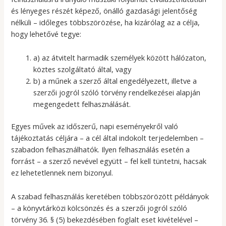
és lényeges részét képező, önálló gazdasági jelentőség
nélküli – időleges többszörözése, ha kizárólag az a célja,
hogy lehetővé tegye:
a) az átvitelt harmadik személyek között hálózaton,
köztes szolgáltató által, vagy
b) a műnek a szerző által engedélyezett, illetve a
szerzői jogról szóló törvény rendelkezései alapján
megengedett felhasználását.
Egyes művek az időszerű, napi eseményekről való
tájékoztatás céljára – a cél által indokolt terjedelemben –
szabadon felhasználhatók. Ilyen felhasználás esetén a
forrást – a szerző nevével együtt – fel kell tüntetni, hacsak
ez lehetetlennek nem bizonyul.
A szabad felhasználás keretében többszörözött példányok
– a könyvtárközi kölcsönzés és a szerzői jogról szóló
törvény 36. § (5) bekezdésében foglalt eset kivételével –