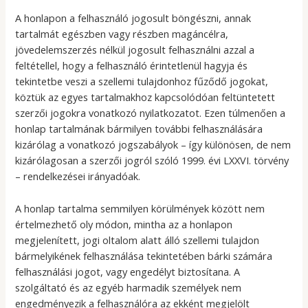
A honlapon a felhasználó jogosult böngészni, annak
tartalmát egészben vagy részben magáncélra,
jövedelemszerzés nélkül jogosult felhasználni azzal a
feltétellel, hogy a felhasználó érintetlenül hagyja és
tekintetbe veszi a szellemi tulajdonhoz fűződő jogokat,
köztük az egyes tartalmakhoz kapcsolódóan feltüntetett
szerzői jogokra vonatkozó nyilatkozatot. Ezen túlmenően a
honlap tartalmának bármilyen további felhasználására
kizárólag a vonatkozó jogszabályok – így különösen, de nem
kizárólagosan a szerzői jogról szóló 1999. évi LXXVI. törvény
– rendelkezései irányadóak.
A honlap tartalma semmilyen körülmények között nem
értelmezhető oly módon, mintha az a honlapon
megjelenített, jogi oltalom alatt álló szellemi tulajdon
bármelyikének felhasználása tekintetében bárki számára
felhasználási jogot, vagy engedélyt biztosítana. A
szolgáltató és az egyéb harmadik személyek nem
engedményezik a felhasználóra az ekként megjelölt