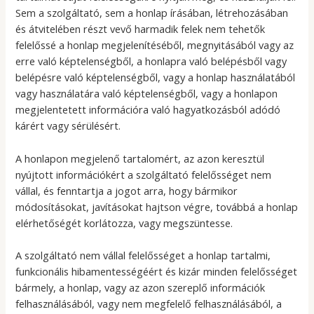
Sem a szolgáltató, sem a honlap írásában, létrehozásában
és átvitelében részt vevő harmadik felek nem tehetők
felelőssé a honlap megjelenítéséből, megnyitásából vagy az
erre való képtelenségből, a honlapra való belépésből vagy
belépésre való képtelenségből, vagy a honlap használatából
vagy használatára való képtelenségből, vagy a honlapon
megjelentetett információra való hagyatkozásból adódó
kárért vagy sérülésért.
A honlapon megjelenő tartalomért, az azon keresztül
nyújtott információkért a szolgáltató felelősséget nem
vállal, és fenntartja a jogot arra, hogy bármikor
módosításokat, javításokat hajtson végre, továbbá a honlap
elérhetőségét korlátozza, vagy megszüntesse.
A szolgáltató nem vállal felelősséget a honlap tartalmi,
funkcionális hibamentességéért és kizár minden felelősséget
bármely, a honlap, vagy az azon szereplő információk
felhasználásából, vagy nem megfelelő felhasználásából, a