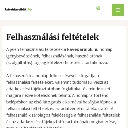
Skip
to
MAI
content
MEN
Felhasználási feltételek
A jelen felhasználási feltételek a
kavedaralok
.hu
honlap
igénybevételének, felhasználásának, használatának
(szolgáltatás) jogilag kötelező feltételeit tartalmazza.
A felhasználó a honlap felkeresésével elfogadja a
felhasználási feltételeket, valamint tudomásul veszi az
adatkezelési tájékoztatóban foglaltakat és mindezeket
magára nézve kötelezőnek tekinti. A honlapra történő
belépéskor az első látogatás alkalmával hatályba lépnek a
felhasználási feltételek és az adatvédelmi tájékoztató. A
felhasználó kizárólagos felelőssége a felhasználási feltételek
és az adatkezelési tájékoztató tartalmának megismerése,