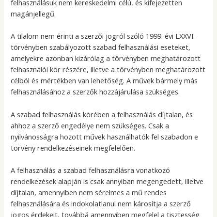
felhasználásuk nem kereskedelmi célú, és kifejezetten
magánjellegű.
A tilalom nem érinti a szerzői jogról szóló 1999. évi LXXVI.
törvényben szabályozott szabad felhasználási eseteket,
amelyekre azonban kizárólag a törvényben meghatározott
felhasználói kör részére, illetve a törvényben meghatározott
célból és mértékben van lehetőség. A művek bármely más
felhasználásához a szerzők hozzájárulása szükséges.
A szabad felhasználás körében a felhasználás díjtalan, és
ahhoz a szerző engedélye nem szükséges. Csak a
nyilvánosságra hozott művek használhatók fel szabadon e
törvény rendelkezéseinek megfelelően.
A felhasználás a szabad felhasználásra vonatkozó
rendelkezések alapján is csak annyiban megengedett, illetve
díjtalan, amennyiben nem sérelmes a mű rendes
felhasználására és indokolatlanul nem károsítja a szerző
jogos érdekeit, továbbá amennyiben megfelel a tisztesség