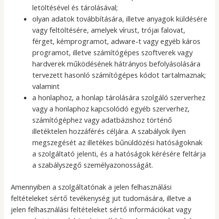
letöltésével és tárolásával;
olyan adatok továbbítására, illetve anyagok küldésére
vagy feltöltésére, amelyek vírust, trójai falovat,
férget, kémprogramot, adware-t vagy egyéb káros
programot, illetve számítógépes szoftverek vagy
hardverek működésének hátrányos befolyásolására
tervezett hasonló számítógépes kódot tartalmaznak;
valamint
a honlaphoz, a honlap tárolására szolgáló szerverhez
vagy a honlaphoz kapcsolódó egyéb szerverhez,
számítógéphez vagy adatbázishoz történő
illetéktelen hozzáférés céljára. A szabályok ilyen
megszegését az illetékes bűnüldözési hatóságoknak
a szolgáltató jelenti, és a hatóságok kérésére feltárja
a szabályszegő személyazonosságát.
Amennyiben a szolgáltatónak a jelen felhasználási
feltételeket sértő tevékenység jut tudomására, illetve a
jelen felhasználási feltételeket sértő információkat vagy