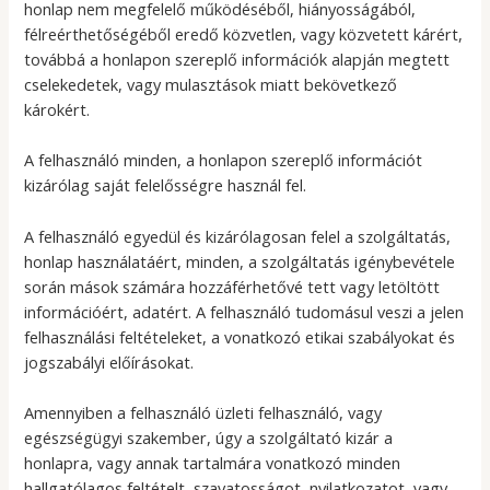
honlap nem megfelelő működéséből, hiányosságából,
félreérthetőségéből eredő közvetlen, vagy közvetett kárért,
továbbá a honlapon szereplő információk alapján megtett
cselekedetek, vagy mulasztások miatt bekövetkező
károkért.
A felhasználó minden, a honlapon szereplő információt
kizárólag saját felelősségre használ fel.
A felhasználó egyedül és kizárólagosan felel a szolgáltatás,
honlap használatáért, minden, a szolgáltatás igénybevétele
során mások számára hozzáférhetővé tett vagy letöltött
információért, adatért. A felhasználó tudomásul veszi a jelen
felhasználási feltételeket, a vonatkozó etikai szabályokat és
jogszabályi előírásokat.
Amennyiben a felhasználó üzleti felhasználó, vagy
egészségügyi szakember, úgy a szolgáltató kizár a
honlapra, vagy annak tartalmára vonatkozó minden
hallgatólagos feltételt, szavatosságot, nyilatkozatot, vagy