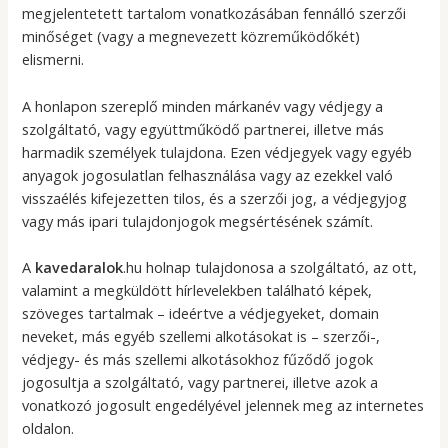
megjelentetett tartalom vonatkozásában fennálló szerzői
minőséget (vagy a megnevezett közreműködőkét)
elismerni.
A honlapon szereplő minden márkanév vagy védjegy a
szolgáltató, vagy együttműködő partnerei, illetve más
harmadik személyek tulajdona. Ezen védjegyek vagy egyéb
anyagok jogosulatlan felhasználása vagy az ezekkel való
visszaélés kifejezetten tilos, és a szerzői jog, a védjegyjog
vagy más ipari tulajdonjogok megsértésének számít.
A
kavedaralok
.hu holnap tulajdonosa a szolgáltató, az ott,
valamint a megküldött hírlevelekben található képek,
szöveges tartalmak – ideértve a védjegyeket, domain
neveket, más egyéb szellemi alkotásokat is – szerzői-,
védjegy- és más szellemi alkotásokhoz fűződő jogok
jogosultja a szolgáltató, vagy partnerei, illetve azok a
vonatkozó jogosult engedélyével jelennek meg az internetes
oldalon.