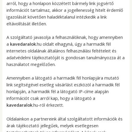
arról, hogy a honlapon közzétett bármely link jogsértő
információt tartalmaz, akkor a jogellenesség hitelt érdemlő
igazolását követően haladéktalanul intézkedik a link
eltávolítását illetően.
A szolgáltató javasolja a felhasználóknak, hogy amennyiben
a
kavedaralok
.hu oldalt elhagyná, úgy a harmadik fél
internetes oldalának általános felhasználási feltételeit és
adatvédelmi tájékoztatóját is gondosan tanulmányozza át a
használatot megelőzően.
Amennyiben a látogató a harmadik fél honlapjára mutató
link segítségével esetleg vásárlást eszközöl a harmadik fél
honlapján, a harmadik fél a látogató IP-címe alapján
információt csak arról kap, hogy a látogató a
kavedaralok
.hu-ról érkezett.
Oldalainkon a partnereink által szolgáltatott információk és
árak tájékoztató jellegűek, melyek esetlegesen