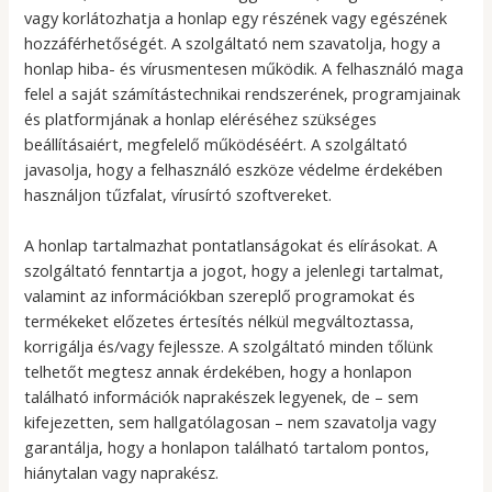
vagy korlátozhatja a honlap egy részének vagy egészének
hozzáférhetőségét. A szolgáltató nem szavatolja, hogy a
honlap hiba- és vírusmentesen működik. A felhasználó maga
felel a saját számítástechnikai rendszerének, programjainak
és platformjának a honlap eléréséhez szükséges
beállításaiért, megfelelő működéséért. A szolgáltató
javasolja, hogy a felhasználó eszköze védelme érdekében
használjon tűzfalat, vírusírtó szoftvereket.
A honlap tartalmazhat pontatlanságokat és elírásokat. A
szolgáltató fenntartja a jogot, hogy a jelenlegi tartalmat,
valamint az információkban szereplő programokat és
termékeket előzetes értesítés nélkül megváltoztassa,
korrigálja és/vagy fejlessze. A szolgáltató minden tőlünk
telhetőt megtesz annak érdekében, hogy a honlapon
található információk naprakészek legyenek, de – sem
kifejezetten, sem hallgatólagosan – nem szavatolja vagy
garantálja, hogy a honlapon található tartalom pontos,
hiánytalan vagy naprakész.