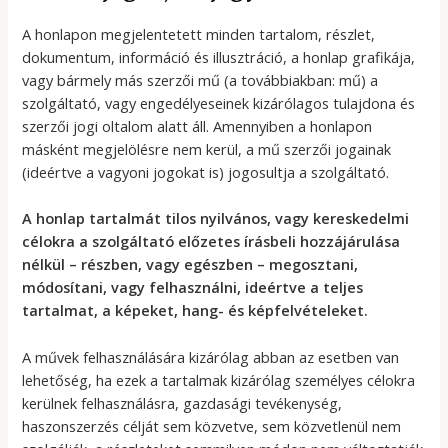
A honlapon megjelentetett minden tartalom, részlet,
dokumentum, információ és illusztráció, a honlap grafikája,
vagy bármely más szerzői mű (a továbbiakban: mű) a
szolgáltató, vagy engedélyeseinek kizárólagos tulajdona és
szerzői jogi oltalom alatt áll. Amennyiben a honlapon
másként megjelölésre nem kerül, a mű szerzői jogainak
(ideértve a vagyoni jogokat is) jogosultja a szolgáltató.
A honlap tartalmát tilos nyilvános, vagy kereskedelmi
célokra a szolgáltató előzetes írásbeli hozzájárulása
nélkül – részben, vagy egészben – megosztani,
módosítani, vagy felhasználni, ideértve a teljes
tartalmat, a képeket, hang- és képfelvételeket.
A művek felhasználására kizárólag abban az esetben van
lehetőség, ha ezek a tartalmak kizárólag személyes célokra
kerülnek felhasználásra, gazdasági tevékenység,
haszonszerzés célját sem közvetve, sem közvetlenül nem