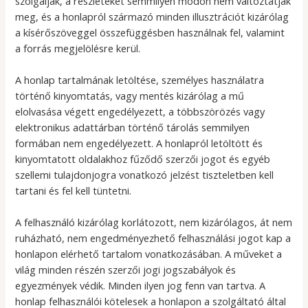
szolgálják, a részleteket semmilyen módon nem változtatják
meg, és a honlapról származó minden illusztrációt kizárólag
a kísérőszöveggel összefüggésben használnak fel, valamint
a forrás megjelölésre kerül.
A honlap tartalmának letöltése, személyes használatra
történő kinyomtatás, vagy mentés kizárólag a mű
elolvasása végett engedélyezett, a többszörözés vagy
elektronikus adattárban történő tárolás semmilyen
formában nem engedélyezett. A honlapról letöltött és
kinyomtatott oldalakhoz fűződő szerzői jogot és egyéb
szellemi tulajdonjogra vonatkozó jelzést tiszteletben kell
tartani és fel kell tüntetni.
A felhasználó kizárólag korlátozott, nem kizárólagos, át nem
ruházható, nem engedményezhető felhasználási jogot kap a
honlapon elérhető tartalom vonatkozásában. A műveket a
világ minden részén szerzői jogi jogszabályok és
egyezmények védik. Minden ilyen jog fenn van tartva. A
honlap felhasználói kötelesek a honlapon a szolgáltató által