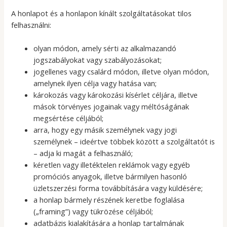
A honlapot és a honlapon kínált szolgáltatásokat tilos
felhasználni:
olyan módon, amely sérti az alkalmazandó
jogszabályokat vagy szabályozásokat;
jogellenes vagy csalárd módon, illetve olyan módon,
amelynek ilyen célja vagy hatása van;
károkozás vagy károkozási kísérlet céljára, illetve
mások törvényes jogainak vagy méltóságának
megsértése céljából;
arra, hogy egy másik személynek vagy jogi
személynek – ideértve többek között a szolgáltatót is
– adja ki magát a felhasználó;
kéretlen vagy illetéktelen reklámok vagy egyéb
promóciós anyagok, illetve bármilyen hasonló
üzletszerzési forma továbbítására vagy küldésére;
a honlap bármely részének keretbe foglalása
(„framing”) vagy tükrözése céljából;
adatbázis kialakítására a honlap tartalmának