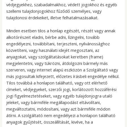
védjegyekhez, szabadalmakhoz, védett jogokhoz és egyéb
szellemi tulajdonjogokhoz fűződő személyes, vagy
tulajdonosi érdekeiket, illetve felhatalmazásaikat.
Minden esetben tilos a honlap egészét, részét vagy annak
alkotórészeit eladni, bérbe adni, lízingelni, tovább
engedélyezni, továbbítani, terjeszteni, nyilvánossághoz
közvetíteni, vagy használati idejét megosztani, az
anyagokat, vagy szolgáltatásokat keretben (frame)
megjelentetni, vagy tükrözni, átdolgozni bármely más
szerveren, vagy internet alapú eszközön a Szolgáltató vagy
más jogosultak kifejezett, előzetes írásbeli engedélye nélkül.
Tilos továbbá a honlapon található, vagy ott elérhető
címeket, védjegyeket, szerzői jogi, korlátozott hozzáférési
jogi figyelmeztetéseket, vagy egyéb tulajdonjogra utaló
jeleket, vagy bármiféle megállapodást eltávolítani,
megváltoztatni, módosítani, vagy azt bármiféle módon
átírni. A szolgáltató nem engedélyezi a honlapon található
anyagok gyűjtését, összeállítását, kivéve, ha a