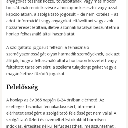
anyagokat tesznek közzé, továbbítanak, vagy más módon
bocsátanak rendelkezésre a honlapon keresztül vagy azzal
kapcsolatban, a szolgáltató jogosult – de nem köteles – az
adott információt vagy anyagokat eltávolítani vagy azok
hozzáférését letiltani, illetve azonnali hatállyal beszüntetni a
honlap felhasználó általi használatát.
A szolgáltató jogosult felfedni a felhasználó
személyazonosságát olyan harmadik személyeknek, akik azt
állítják, hogy a felhasználó által a honlapon közzétett vagy
feltöltött tartalom sérti a szellemi tulajdonjogaikat vagy a
magánélethez fűződő jogaikat.
Felelősség
A honlap az év 365 napján 0-24 órában elérhető. Az
esetleges technikai fennakadásokért, átmeneti
elérhetetlenségért a szolgáltató felelősséget nem vállal. A
szolgáltató üzleti és üzemeltetési okokból bármilyen
indoklás, értesítés nélkül felfüggesztheti, megszüntetheti,