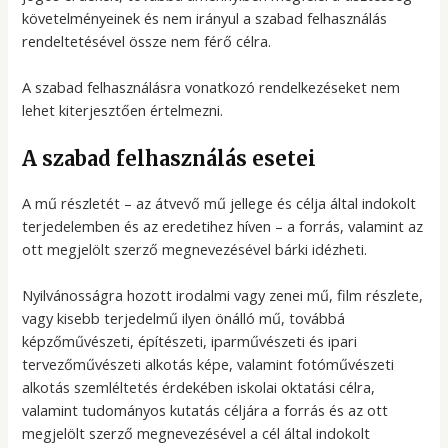
követelményeinek és nem irányul a szabad felhasználás
rendeltetésével össze nem férő célra.
A szabad felhasználásra vonatkozó rendelkezéseket nem
lehet kiterjesztően értelmezni.
A szabad felhasználás esetei
A mű részletét – az átvevő mű jellege és célja által indokolt
terjedelemben és az eredetihez híven – a forrás, valamint az
ott megjelölt szerző megnevezésével bárki idézheti.
Nyilvánosságra hozott irodalmi vagy zenei mű, film részlete,
vagy kisebb terjedelmű ilyen önálló mű, továbbá
képzőművészeti, építészeti, iparművészeti és ipari
tervezőművészeti alkotás képe, valamint fotóművészeti
alkotás szemléltetés érdekében iskolai oktatási célra,
valamint tudományos kutatás céljára a forrás és az ott
megjelölt szerző megnevezésével a cél által indokolt