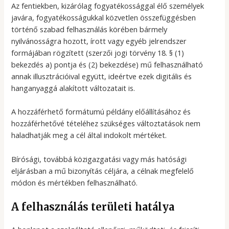
Az fentiekben, kizárólag fogyatékossággal élő személyek
javára, fogyatékosságukkal közvetlen összefüggésben
történő szabad felhasználás körében bármely
nyilvánosságra hozott, írott vagy egyéb jelrendszer
formájában rögzített (szerzői jogi törvény 18. § (1)
bekezdés a) pontja és (2) bekezdése) mű felhasználható
annak illusztrációival együtt, ideértve ezek digitális és
hanganyaggá alakított változatait is.
A hozzáférhető formátumú példány előállításához és
hozzáférhetővé tételéhez szükséges változtatások nem
haladhatják meg a cél által indokolt mértéket.
Bírósági, továbbá közigazgatási vagy más hatósági
eljárásban a mű bizonyítás céljára, a célnak megfelelő
módon és mértékben felhasználható.
A felhasználás területi hatálya