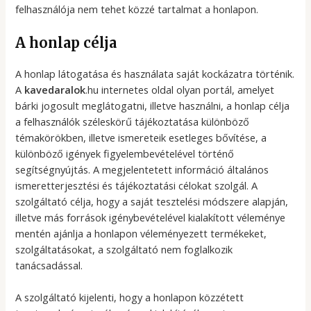
felhasználója nem tehet közzé tartalmat a honlapon.
A honlap célja
A honlap látogatása és használata saját kockázatra történik.
A
kavedaralok
.hu internetes oldal olyan portál, amelyet
bárki jogosult meglátogatni, illetve használni, a honlap célja
a felhasználók széleskörű tájékoztatása különböző
témakörökben, illetve ismereteik esetleges bővítése, a
különböző igények figyelembevételével történő
segítségnyújtás. A megjelentetett információ általános
ismeretterjesztési és tájékoztatási célokat szolgál. A
szolgáltató célja, hogy a saját tesztelési módszere alapján,
illetve más források igénybevételével kialakított véleménye
mentén ajánlja a honlapon véleményezett termékeket,
szolgáltatásokat, a szolgáltató nem foglalkozik
tanácsadással.
A szolgáltató kijelenti, hogy a honlapon közzétett