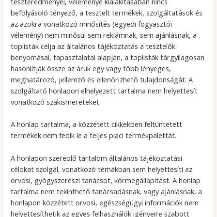
teszteredményei, véleménye kialakításában nincs
befolyásoló tényező, a tesztelt termékek, szolgáltatások és
az azokra vonatkozó minősítés (egyedi fogyasztói
vélemény) nem minősül sem reklámnak, sem ajánlásnak, a
toplisták célja az általános tájékoztatás a tesztelők
benyomásai, tapasztalatai alapján, a toplisták tárgyilagosan
hasonlítják össze az áruk egy vagy több lényeges,
meghatározó, jellemző és ellenőrizhető tulajdonságát. A
szolgáltató honlapon elhelyezett tartalma nem helyettesít
vonatkozó szakismereteket.
A honlap tartalma, a közzétett cikkekben feltüntetett
termékek nem fedik le a teljes piaci termékpalettát.
A honlapon szereplő tartalom általános tájékoztatási
célokat szolgál, vonatkozó témákban sem helyettesíti az
orvosi, gyógyszerészi tanácsot, kórmegállapítást. A honlap
tartalma nem tekinthető tanácsadásnak, vagy ajánlásnak, a
honlapon közzétett orvosi, egészségügyi információk nem
helyettesíthetik az egyes felhasználók igényeire szabott