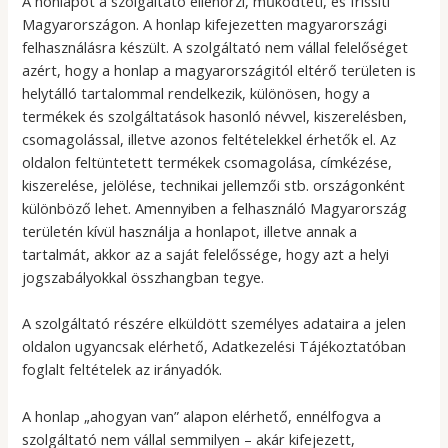
A honlapot a szolgáltató ellenőrzi, működteti, és frissíti
Magyarországon. A honlap kifejezetten magyarországi
felhasználásra készült. A szolgáltató nem vállal felelőséget
azért, hogy a honlap a magyarországitól eltérő területen is
helytálló tartalommal rendelkezik, különösen, hogy a
termékek és szolgáltatások hasonló névvel, kiszerelésben,
csomagolással, illetve azonos feltételekkel érhetők el. Az
oldalon feltüntetett termékek csomagolása, címkézése,
kiszerelése, jelölése, technikai jellemzői stb. országonként
különböző lehet. Amennyiben a felhasználó Magyarország
területén kívül használja a honlapot, illetve annak a
tartalmát, akkor az a saját felelőssége, hogy azt a helyi
jogszabályokkal összhangban tegye.
A szolgáltató részére elküldött személyes adataira a jelen
oldalon ugyancsak elérhető, Adatkezelési Tájékoztatóban
foglalt feltételek az irányadók.
A honlap „ahogyan van” alapon elérhető, ennélfogva a
szolgáltató nem vállal semmilyen – akár kifejezett,