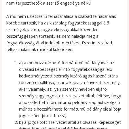
nem terjeszthetők a szerző engedélye nélkül.
A mű nem üzletszerű felhasználása a szabad felhasználás
körébe tartozik, ha az kizárólag fogyatékossággal élő
személyek javára, fogyatékosságukkal közvetlen
összefüggésben történik, és nem haladja meg a
fogyatékosság által indokolt mértéket. Eszerint szabad
felhasználásnak minősül különösen:
a) a mű hozzáférhető formátumú példányának az
olvasási képességet érintő fogyatékossággal élő
kedvezményezett személy kizárólagos használatára
történő előállítása, akár a kedvezményezett személy,
akár valamely, az ilyen személy nevében eljáró
személy vagy jogosított szervezet által, feltéve, hogy
a hozzáférhető formátumú példány alapjául szolgáló
műhöz a hozzáférhető formátumú példány előállítója
jogszerűen jutott hozzá;
b) a jogosított szervezet által az olvasási képességet
érintő fogyatékossággal élő kedvezményezett