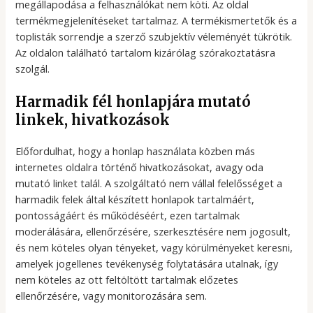
megállapodása a felhasználókat nem köti. Az oldal
termékmegjelenítéseket tartalmaz. A termékismertetők és a
toplisták sorrendje a szerző szubjektív véleményét tükrötik.
Az oldalon található tartalom kizárólag szórakoztatásra
szolgál.
Harmadik fél honlapjára mutató
linkek, hivatkozások
Előfordulhat, hogy a honlap használata közben más
internetes oldalra történő hivatkozásokat, avagy oda
mutató linket talál. A szolgáltató nem vállal felelősséget a
harmadik felek által készített honlapok tartalmáért,
pontosságáért és működéséért, ezen tartalmak
moderálására, ellenőrzésére, szerkesztésére nem jogosult,
és nem köteles olyan tényeket, vagy körülményeket keresni,
amelyek jogellenes tevékenység folytatására utalnak, így
nem köteles az ott feltöltött tartalmak előzetes
ellenőrzésére, vagy monitorozására sem.