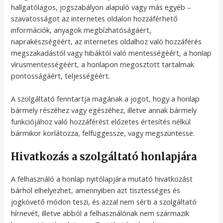
hallgatólagos, jogszabályon alapuló vagy más egyéb –
szavatosságot az internetes oldalon hozzáférhető
információk, anyagok megbízhatóságáért,
naprakészségéért, az internetes oldalhoz való hozzáférés
megszakadástól vagy hibáktól való mentességéért, a honlap
vírusmentességéért, a honlapon megosztott tartalmak
pontosságáért, teljességéért.
A szolgáltató fenntartja magának a jogot, hogy a honlap
bármely részéhez vagy egészéhez, illetve annak bármely
funkciójához való hozzáférést előzetes értesítés nélkül
bármikor korlátozza, felfüggessze, vagy megszüntesse.
Hivatkozás a szolgáltató honlapjára
A felhasználó a honlap nyitólapjára mutató hivatkozást
bárhol elhelyezhet, amennyiben azt tisztességes és
jogkövető módon teszi, és azzal nem sérti a szolgáltató
hírnevét, illetve abból a felhasználónak nem származik