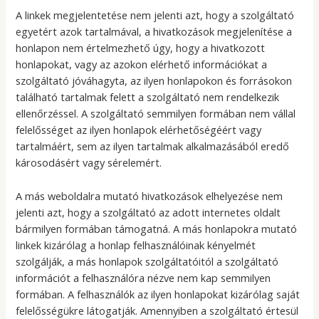
A linkek megjelentetése nem jelenti azt, hogy a szolgáltató
egyetért azok tartalmával, a hivatkozások megjelenítése a
honlapon nem értelmezhető úgy, hogy a hivatkozott
honlapokat, vagy az azokon elérhető információkat a
szolgáltató jóváhagyta, az ilyen honlapokon és forrásokon
található tartalmak felett a szolgáltató nem rendelkezik
ellenőrzéssel. A szolgáltató semmilyen formában nem vállal
felelősséget az ilyen honlapok elérhetőségéért vagy
tartalmáért, sem az ilyen tartalmak alkalmazásából eredő
károsodásért vagy sérelemért.
A más weboldalra mutató hivatkozások elhelyezése nem
jelenti azt, hogy a szolgáltató az adott internetes oldalt
bármilyen formában támogatná. A más honlapokra mutató
linkek kizárólag a honlap felhasználóinak kényelmét
szolgálják, a más honlapok szolgáltatóitól a szolgáltató
információt a felhasználóra nézve nem kap semmilyen
formában. A felhasználók az ilyen honlapokat kizárólag saját
felelősségükre látogatják. Amennyiben a szolgáltató értesül