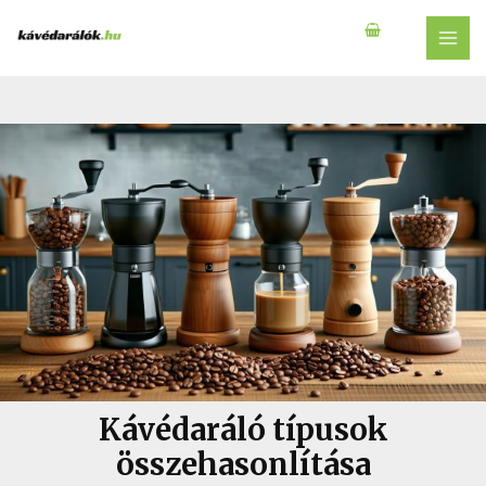
Skip
to
MAI
content
MEN
Kávédaráló típusok
összehasonlítása