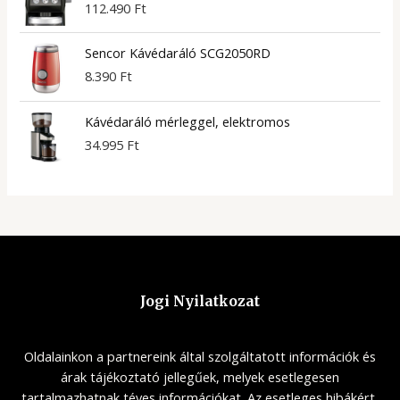
112.490
Ft
Sencor Kávédaráló SCG2050RD
8.390
Ft
Kávédaráló mérleggel, elektromos
34.995
Ft
Jogi Nyilatkozat
Oldalainkon a partnereink által szolgáltatott információk és
árak tájékoztató jellegűek, melyek esetlegesen
tartalmazhatnak téves információkat. Az esetleges hibákért,