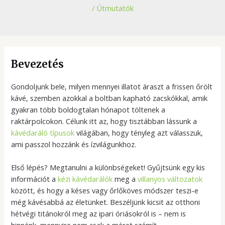
/
Útmutatók
Bevezetés
Gondoljunk bele, milyen mennyei illatot áraszt a frissen őrölt
kávé, szemben azokkal a boltban kapható zacskókkal, amik
gyakran több boldogtalan hónapot töltenek a
raktárpolcokon. Célunk itt az, hogy tisztábban lássunk a
kávédaráló típusok
világában, hogy tényleg azt válasszuk,
ami passzol hozzánk és ízvilágunkhoz.
Első lépés? Megtanulni a különbségeket! Gyűjtsünk egy kis
információt a
kézi kávédarálók
meg a
villanyos változatok
között, és hogy a késes vagy őrlőköves módszer teszi-e
még kávésabbá az életünket. Beszéljünk kicsit az otthoni
hétvégi titánokról meg az ipari óriásokról is – nem is