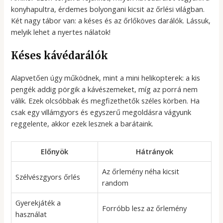
konyhapultra, érdemes bolyongani kicsit az őrlési világban.
Két nagy tábor van: a késes és az őrlőköves darálók. Lássuk,
melyik lehet a nyertes nálatok!
Késes kávédarálók
Alapvetően úgy működnek, mint a mini helikopterek: a kis
pengék addig pörgik a kávészemeket, míg az porrá nem
válik. Ezek olcsóbbak és megfizethetők széles körben. Ha
csak egy villámgyors és egyszerű megoldásra vágyunk
reggelente, akkor ezek lesznek a barátaink.
Előnyök
Hátrányok
Az őrlemény néha kicsit
Szélvészgyors őrlés
random
Gyerekjáték a
Forróbb lesz az őrlemény
használat