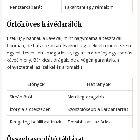
Pénztárcabarát
Takarítani egy rémálom
Őrlőköves kávédarálók
Ezek úgy bánnak a kávéval, mint nagymama a tésztával:
finoman, de határozottan. Ezeknél a gépeknél minden szem
egyenletesen kerül megőrlésre, így az eredmény egy csodás
kávéélmény. Bár kicsit drágák, de a végén garantáltan
kényeztetnek az ízekkel és aromákkal.
Előnyök
Hátrányok
Simán őröl
Némileg drágább
Ízorgia a csészében
Szöszölősebb a karbantartás
Rengeteg beállítási trükk
Tovább tart az őrlés
Összehasonlító táblázat