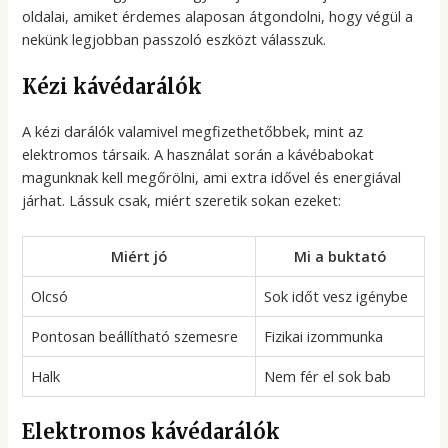
oldalai, amiket érdemes alaposan átgondolni, hogy végül a
nekünk legjobban passzoló eszközt válasszuk.
Kézi kávédarálók
A kézi darálók valamivel megfizethetőbbek, mint az
elektromos társaik. A használat során a kávébabokat
magunknak kell megőrölni, ami extra idővel és energiával
járhat. Lássuk csak, miért szeretik sokan ezeket:
Miért jó
Mi a buktató
Olcsó
Sok időt vesz igénybe
Pontosan beállítható szemesre
Fizikai izommunka
Halk
Nem fér el sok bab
Elektromos kávédarálók