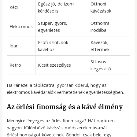
Egész jó, de izom
Otthoni
Kézi
kérdése is
kávézások
Szuper, gyors,
Otthonra,
Elektromos
egyenletes
irodába
Profi szint, sok
Kávézók,
Ipari
kávéhoz
éttermek
Stílusos
Retro
Kicsit szeszélyes
kiegészítő
Ha ránézel a táblázatra, gyorsan kiderül, hogy az
elektromos kávédarálók verhetetlenek egyenletességben.
Az őrlési finomság és a kávé élmény
Mennyire lényeges az őrlés finomsága? Hát barátom,
nagyon. Különböző kávézási módszerek más-más
őrlésfinomságot követelnek. Gondolj csak bele, egy