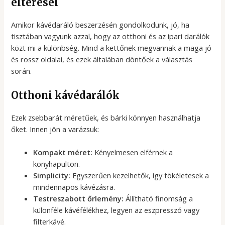
eltérései
Amikor kávédaráló beszerzésén gondolkodunk, jó, ha
tisztában vagyunk azzal, hogy az otthoni és az ipari darálók
közt mi a különbség. Mind a kettőnek megvannak a maga jó
és rossz oldalai, és ezek általában döntőek a választás
során.
Otthoni kávédarálók
Ezek zsebbarát méretűek, és bárki könnyen használhatja
őket. Innen jön a varázsuk:
Kompakt méret:
Kényelmesen elférnek a
konyhapulton.
Simplicity:
Egyszerűen kezelhetők, így tökéletesek a
mindennapos kávézásra.
Testreszabott őrlemény:
Állítható finomság a
különféle kávéfélékhez, legyen az eszpresszó vagy
filterkávé.