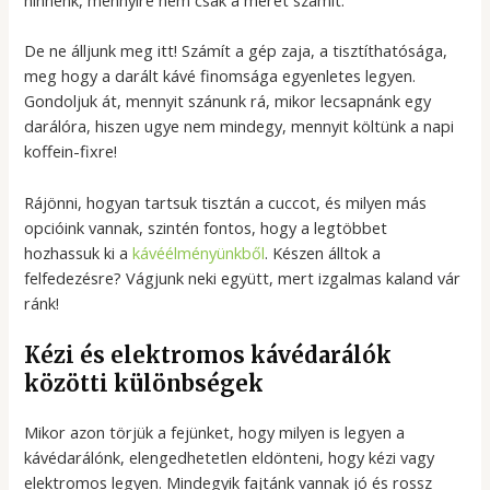
hinnénk, mennyire nem csak a méret számít.
De ne álljunk meg itt! Számít a gép zaja, a tisztíthatósága,
meg hogy a darált kávé finomsága egyenletes legyen.
Gondoljuk át, mennyit szánunk rá, mikor lecsapnánk egy
darálóra, hiszen ugye nem mindegy, mennyit költünk a napi
koffein-fixre!
Rájönni, hogyan tartsuk tisztán a cuccot, és milyen más
opcióink vannak, szintén fontos, hogy a legtöbbet
hozhassuk ki a
kávéélményünkből
. Készen álltok a
felfedezésre? Vágjunk neki együtt, mert izgalmas kaland vár
ránk!
Kézi és elektromos kávédarálók
közötti különbségek
Mikor azon törjük a fejünket, hogy milyen is legyen a
kávédarálónk, elengedhetetlen eldönteni, hogy kézi vagy
elektromos legyen. Mindegyik fajtánk vannak jó és rossz