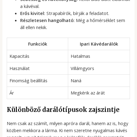
a kávéval.
Erős kivitel:
Strapabírók, bírják a feladatot.
Részletesen hangolható:
Még a hőmérséklet sem
áll ellen nekik.
Funkciók
Ipari Kávédarálók
Kapacitás
Hatalmas
Használat
Villámgyors
Finomság beállítás
Naná
Ár
Megkérik az árát
Különböző darálótípusok zajszintje
Nem csak az számít, milyen apróra darál, hanem az is, hogy
közben mekkora a lárma. Ki nem szeretne nyugalmas kávés