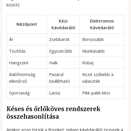
között:
Kézi
Elektromos
Nézőpont
Kávédaráló
Kávédaráló
Ár
Zsebbarát
Borsosabb
Tisztítás
Egyszerűbb
Munkásabb
Hangszint
Halk
Robaj
Babfinomság
Pazarul
Kicsit szűkebb a
ellenőrző
beállítható
választék
Gyorsaság
Lassú
Pikk-pakk kész
Késes és őrlőköves rendszerek
összehasonlítása
Amikor azon törjük a fejünket, milyen kávédarálót tegyünk a