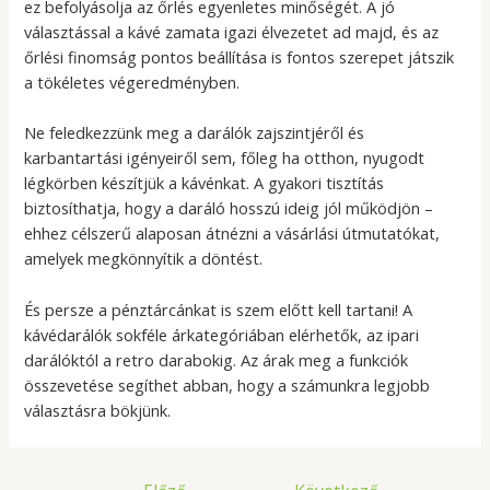
ez befolyásolja az őrlés egyenletes minőségét. A jó
választással a kávé zamata igazi élvezetet ad majd, és az
őrlési finomság pontos beállítása is fontos szerepet játszik
a tökéletes végeredményben.
Ne feledkezzünk meg a darálók zajszintjéről és
karbantartási igényeiről sem, főleg ha otthon, nyugodt
légkörben készítjük a kávénkat. A gyakori tisztítás
biztosíthatja, hogy a daráló hosszú ideig jól működjön –
ehhez célszerű alaposan átnézni a vásárlási útmutatókat,
amelyek megkönnyítik a döntést.
És persze a pénztárcánkat is szem előtt kell tartani! A
kávédarálók sokféle árkategóriában elérhetők, az ipari
darálóktól a retro darabokig. Az árak meg a funkciók
összevetése segíthet abban, hogy a számunkra legjobb
választásra bökjünk.
Bejegyzés