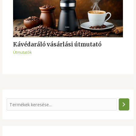
Kávédaráló vásárlási útmutató
Útmutatók
S
e
a
r