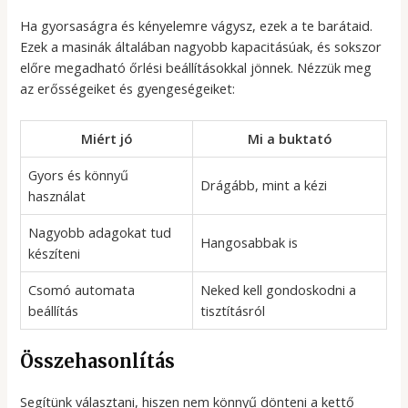
Ha gyorsaságra és kényelemre vágysz, ezek a te barátaid.
Ezek a masinák általában nagyobb kapacitásúak, és sokszor
előre megadható őrlési beállításokkal jönnek. Nézzük meg
az erősségeiket és gyengeségeiket:
Miért jó
Mi a buktató
Gyors és könnyű
Drágább, mint a kézi
használat
Nagyobb adagokat tud
Hangosabbak is
készíteni
Csomó automata
Neked kell gondoskodni a
beállítás
tisztításról
Összehasonlítás
Segítünk választani, hiszen nem könnyű dönteni a kettő