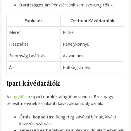
Barátságos ár:
Pénztárcánk sem szorong tőlük.
Funkciók
Otthoni Kávédarálók
Méret
Picike
Használat
Pehelykönnyű
Finomság beállítás
Az van ám!
Ár
Költségkímélő
Ipari kávédarálók
A
nagyfiúk
az ipari darálók világában vannak. Ezek nagy
teljesítményűek és inkább kávézókban dolgoznak:
Óriási kapacitás:
Rengeteg kávéval bírnak, kiváló
kávézók számára.
Sebesség és hatékonyság:
Rekordidő alatt elbánnak