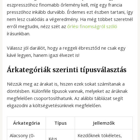
eszpresszóhoz finomabb őrlemény kell, míg egy francia
presszóhoz inkább durvább. Érdemes ezt észben tartani, így
nem lesz csalódás a végeredmény. Ha még többet szeretnél
erről megtudni, nézz szét az
őrlési finomságról szóló
írásunkban.
Válassz jól darálót, hogy a reggeli ébresztőd ne csak egy
kávé legyen, hanem igazi élvezet is!
Árkategóriák szerinti típusválasztás
Nézzük meg az árakat is, hiszen ezek sokat számítanak a
döntésben. Különféle típusok vannak, melyeket az árúknak
megfelelően csoportosíthatunk. Az alábbi táblázat segít
eligazodni a költségvetésünknek megfelelően.
Árkategória
Típus
Jellemzők
Alacsony (0-
Kezdőknek tökéletes,
Kézi