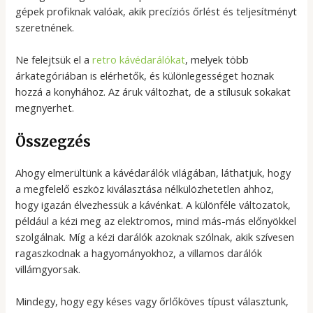
gépek profiknak valóak, akik precíziós őrlést és teljesítményt
szeretnének.
Ne felejtsük el a
retro kávédarálókat
, melyek több
árkategóriában is elérhetők, és különlegességet hoznak
hozzá a konyhához. Az áruk változhat, de a stílusuk sokakat
megnyerhet.
Összegzés
Ahogy elmerültünk a kávédarálók világában, láthatjuk, hogy
a megfelelő eszköz kiválasztása nélkülözhetetlen ahhoz,
hogy igazán élvezhessük a kávénkat. A különféle változatok,
például a kézi meg az elektromos, mind más-más előnyökkel
szolgálnak. Míg a kézi darálók azoknak szólnak, akik szívesen
ragaszkodnak a hagyományokhoz, a villamos darálók
villámgyorsak.
Mindegy, hogy egy késes vagy őrlőköves típust választunk,