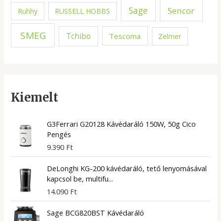
Sage
Sencor
Ruhhy
RUSSELL HOBBS
SMEG
Tchibo
Tescoma
Zelmer
Kiemelt
G3Ferrari G20128 Kávédaráló 150W, 50g Cico
Pengés
9.390
Ft
DeLonghi KG-200 kávédaráló, tető lenyomásával
kapcsol be, multifu...
14.090
Ft
Sage BCG820BST Kávédaráló