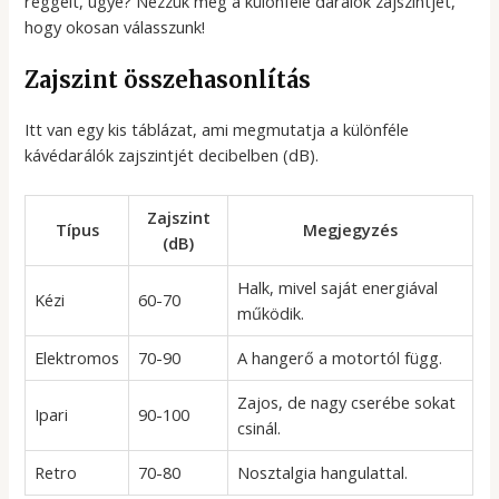
reggelt, ugye? Nézzük meg a különféle darálók zajszintjét,
hogy okosan válasszunk!
Zajszint összehasonlítás
Itt van egy kis táblázat, ami megmutatja a különféle
kávédarálók zajszintjét decibelben (dB).
Zajszint
Típus
Megjegyzés
(dB)
Halk, mivel saját energiával
Kézi
60-70
működik.
Elektromos
70-90
A hangerő a motortól függ.
Zajos, de nagy cserébe sokat
Ipari
90-100
csinál.
Retro
70-80
Nosztalgia hangulattal.