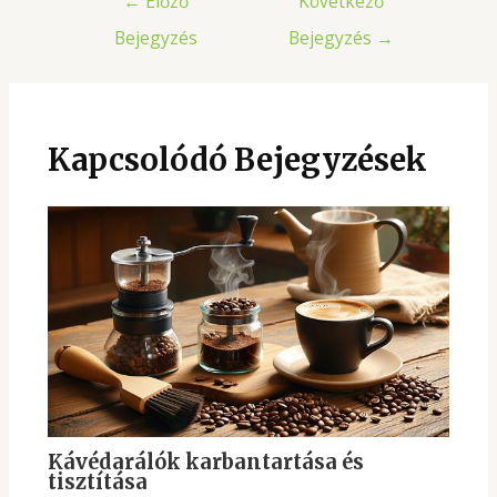
←
Előző
Következő
navigáció
Bejegyzés
Bejegyzés
→
Kapcsolódó Bejegyzések
Kávédarálók karbantartása és
tisztítása