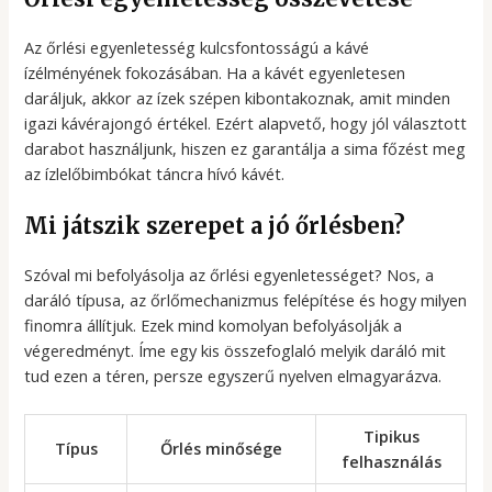
Az őrlési egyenletesség kulcsfontosságú a kávé
ízélményének fokozásában. Ha a kávét egyenletesen
daráljuk, akkor az ízek szépen kibontakoznak, amit minden
igazi kávérajongó értékel. Ezért alapvető, hogy jól választott
darabot használjunk, hiszen ez garantálja a sima főzést meg
az ízlelőbimbókat táncra hívó kávét.
Mi játszik szerepet a jó őrlésben?
Szóval mi befolyásolja az őrlési egyenletességet? Nos, a
daráló típusa, az őrlőmechanizmus felépítése és hogy milyen
finomra állítjuk. Ezek mind komolyan befolyásolják a
végeredményt. Íme egy kis összefoglaló melyik daráló mit
tud ezen a téren, persze egyszerű nyelven elmagyarázva.
Tipikus
Típus
Őrlés minősége
felhasználás