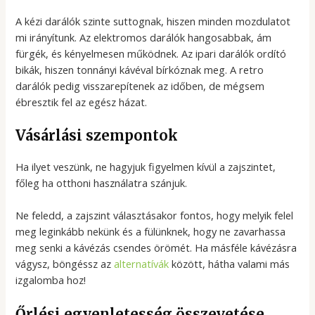
A kézi darálók szinte suttognak, hiszen minden mozdulatot
mi irányítunk. Az elektromos darálók hangosabbak, ám
fürgék, és kényelmesen működnek. Az ipari darálók ordító
bikák, hiszen tonnányi kávéval bírkóznak meg. A retro
darálók pedig visszarepítenek az időben, de mégsem
ébresztik fel az egész házat.
Vásárlási szempontok
Ha ilyet veszünk, ne hagyjuk figyelmen kívül a zajszintet,
főleg ha otthoni használatra szánjuk.
Ne feledd, a zajszint választásakor fontos, hogy melyik felel
meg leginkább nekünk és a fülünknek, hogy ne zavarhassa
meg senki a kávézás csendes örömét. Ha másféle kávézásra
vágysz, böngéssz az
alternatívák
között, hátha valami más
izgalomba hoz!
Őrlési egyenletesség összevetése