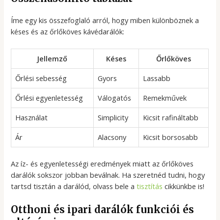
Íme egy kis összefoglaló arról, hogy miben különböznek a
késes és az őrlőköves kávédarálók:
Jellemző
Késes
Őrlőköves
Őrlési sebesség
Gyors
Lassabb
Őrlési egyenletesség
Válogatós
Remekművek
Használat
Simplicity
Kicsit rafináltabb
Ár
Alacsony
Kicsit borsosabb
Az íz- és egyenletességi eredmények miatt az őrlőköves
darálók sokszor jobban beválnak. Ha szeretnéd tudni, hogy
tartsd tisztán a darálód, olvass bele a
tisztítás
cikkünkbe is!
Otthoni és ipari darálók funkciói és