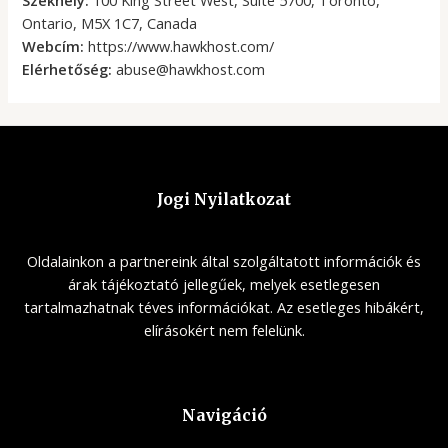
Székhely:
100 King Street West, Suite 5700, Toronto,
Ontario, M5X 1C7, Canada
Webcím:
https://www.hawkhost.com/
Elérhetőség:
abuse@hawkhost.com
Jogi Nyilatkozat
Oldalainkon a partnereink által szolgáltatott információk és
árak tájékoztató jellegűek, melyek esetlegesen
tartalmazhatnak téves információkat. Az esetleges hibákért,
elírásokért nem felelünk.
Navigáció