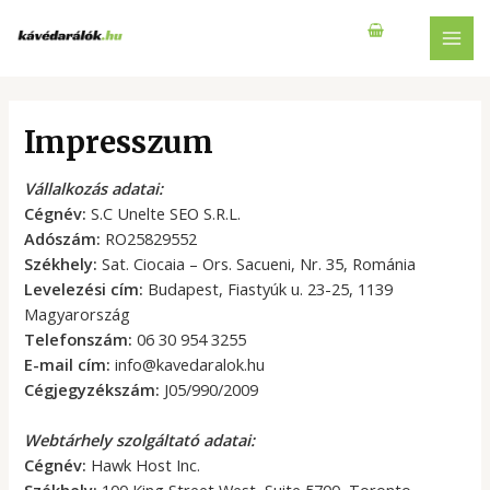
Skip
to
MAI
content
MEN
Impresszum
Vállalkozás adatai:
Cégnév:
S.C Unelte SEO S.R.L.
Adószám:
RO25829552
Székhely:
Sat. Ciocaia – Ors. Sacueni, Nr. 35, Románia
Levelezési cím:
Budapest, Fiastyúk u. 23-25, 1139
Magyarország
Telefonszám:
06 30 954 3255
E-mail cím:
info@kavedaralok.hu
Cégjegyzékszám:
J05/990/2009
Webtárhely szolgáltató adatai:
Cégnév:
Hawk Host Inc.