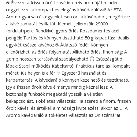
☕ Élvezze a frissen őrölt kávé intenzív aromáját minden
reggel ezzel a kompakt és elegáns kávédarálóval! Az ETA
Aromo gyorsan és egyenletesen őrli a kávébabot, megőrizve
a kávé zamatát és illatát. Kiemelt jellemzők: 29000
fordulat/perc: Rendkívül gyors őrlés Rozsdamentes acél
pengék: Tartós és könnyen tisztítható 50 g kapacitás: Ideális
egy-két csésze kávéhoz ☕ Átlátszó fedél: Könnyen
ellenőrizheti az őrlés folyamatát Állítható őrlési finomság: A
gomb hosszan tartásával szabályozható ⏱️ Csúszásgátló
lábak: Stabil működés Kábeltartó: Praktikus tárolás Kompakt
méret: Kis helyen is elfér ✨ Egyszerű használat és
karbantartás: A kávédaráló könnyen kezelhető és tisztítható,
így a frissen őrölt kávé élménye mindig kéznél lesz. A
biztonsági funkciók megakadályozzák a véletlen
bekapcsolást. Tökéletes választás: Ha szereti a finom, frissen
őrölt kávét, és értékeli a minőségi kivitelezést, akkor az ETA
Aromo kávédaráló a tökéletes választás az Ön számára!