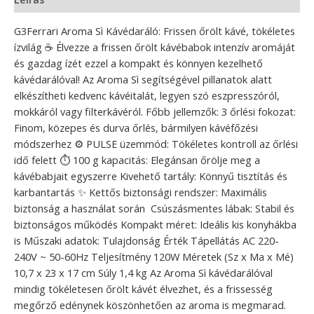
G3Ferrari Aroma Sì Kávédaráló: Frissen őrölt kávé, tökéletes
ízvilág ☕ Élvezze a frissen őrölt kávébabok intenzív aromáját
és gazdag ízét ezzel a kompakt és könnyen kezelhető
kávédarálóval! Az Aroma Sì segítségével pillanatok alatt
elkészítheti kedvenc kávéitalát, legyen szó eszpresszóról,
mokkáról vagy filterkávéról. Főbb jellemzők: 3 őrlési fokozat:
Finom, közepes és durva őrlés, bármilyen kávéfőzési
módszerhez ⚙️ PULSE üzemmód: Tökéletes kontroll az őrlési
idő felett ⏱️ 100 g kapacitás: Elegánsan őrölje meg a
kávébabjait egyszerre Kivehető tartály: Könnyű tisztítás és
karbantartás ✨ Kettős biztonsági rendszer: Maximális
biztonság a használat során ️ Csúszásmentes lábak: Stabil és
biztonságos működés Kompakt méret: Ideális kis konyhákba
is Műszaki adatok: Tulajdonság Érték Tápellátás AC 220-
240V ~ 50-60Hz Teljesítmény 120W Méretek (Sz x Ma x Mé)
10,7 x 23 x 17 cm Súly 1,4 kg Az Aroma Sì kávédarálóval
mindig tökéletesen őrölt kávét élvezhet, és a frissesség
megőrző edénynek köszönhetően az aroma is megmarad.