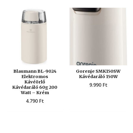
Blaumann BL-9024
Gorenje SMK150SW
Elektromos
Kávédaráló 150W
Kávéörlő
9.990
Ft
Kávédaráló 60g 200
Watt – Krém
4.790
Ft