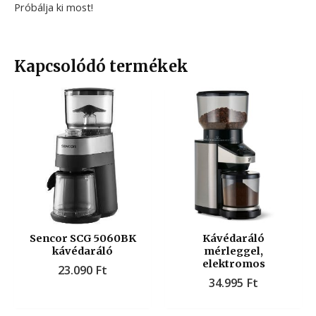
Próbálja ki most!
Kapcsolódó termékek
Sencor SCG 5060BK
Kávédaráló
kávédaráló
mérleggel,
elektromos
23.090
Ft
34.995
Ft