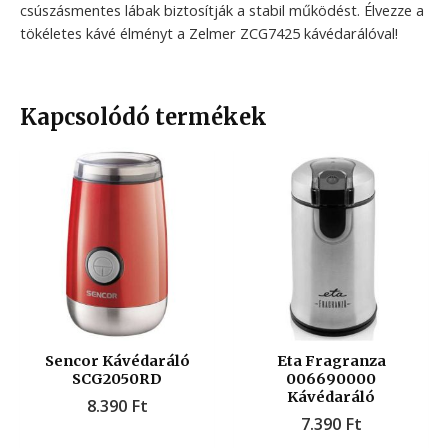
csúszásmentes lábak biztosítják a stabil működést. Élvezze a
tökéletes kávé élményt a Zelmer ZCG7425 kávédarálóval!
Kapcsolódó termékek
Sencor Kávédaráló
Eta Fragranza
SCG2050RD
006690000
Kávédaráló
8.390
Ft
7.390
Ft