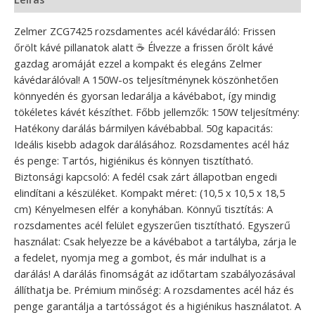
Zelmer ZCG7425 rozsdamentes acél kávédaráló: Frissen
őrölt kávé pillanatok alatt ☕ Élvezze a frissen őrölt kávé
gazdag aromáját ezzel a kompakt és elegáns Zelmer
kávédarálóval! A 150W-os teljesítménynek köszönhetően
könnyedén és gyorsan ledarálja a kávébabot, így mindig
tökéletes kávét készíthet. Főbb jellemzők: 150W teljesítmény:
Hatékony darálás bármilyen kávébabbal. 50g kapacitás:
Ideális kisebb adagok darálásához. Rozsdamentes acél ház
és penge: Tartós, higiénikus és könnyen tisztítható.
Biztonsági kapcsoló: A fedél csak zárt állapotban engedi
elindítani a készüléket. Kompakt méret: (10,5 x 10,5 x 18,5
cm) Kényelmesen elfér a konyhában. Könnyű tisztítás: A
rozsdamentes acél felület egyszerűen tisztítható. Egyszerű
használat: Csak helyezze be a kávébabot a tartályba, zárja le
a fedelet, nyomja meg a gombot, és már indulhat is a
darálás! A darálás finomságát az időtartam szabályozásával
állíthatja be. Prémium minőség: A rozsdamentes acél ház és
penge garantálja a tartósságot és a higiénikus használatot. A