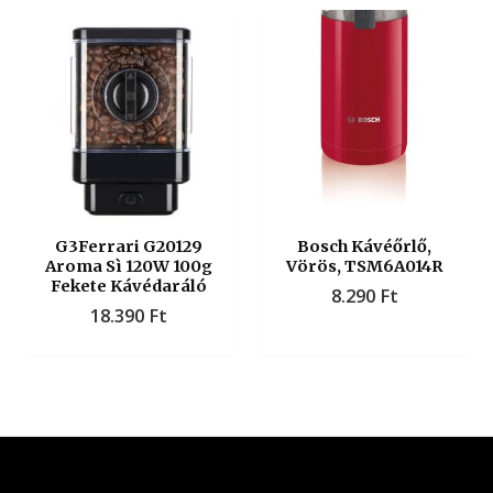
G3Ferrari G20129
Bosch Kávéőrlő,
Aroma Sì 120W 100g
Vörös, TSM6A014R
Fekete Kávédaráló
8.290
Ft
18.390
Ft