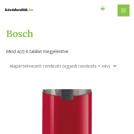
Skip
to
MAI
content
MEN
Bosch
Mind a(z) 6 találat megjelenítve