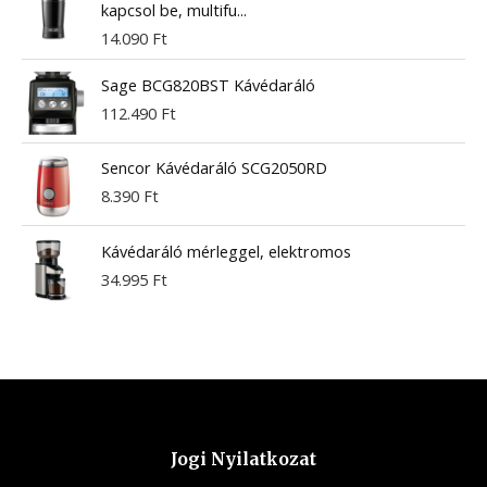
kapcsol be, multifu...
14.090
Ft
Sage BCG820BST Kávédaráló
112.490
Ft
Sencor Kávédaráló SCG2050RD
8.390
Ft
Kávédaráló mérleggel, elektromos
34.995
Ft
Jogi Nyilatkozat