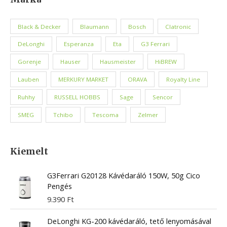
Black & Decker
Blaumann
Bosch
Clatronic
DeLonghi
Esperanza
Eta
G3 Ferrari
Gorenje
Hauser
Hausmeister
HiBREW
Lauben
MERKURY MARKET
ORAVA
Royalty Line
Ruhhy
RUSSELL HOBBS
Sage
Sencor
SMEG
Tchibo
Tescoma
Zelmer
Kiemelt
G3Ferrari G20128 Kávédaráló 150W, 50g Cico
Pengés
9.390
Ft
DeLonghi KG-200 kávédaráló, tető lenyomásával