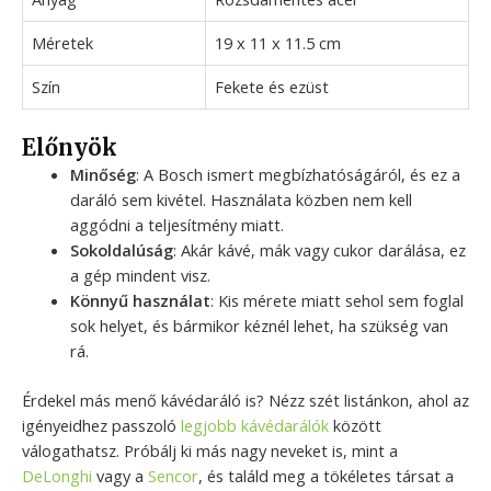
Méretek
19 x 11 x 11.5 cm
Szín
Fekete és ezüst
Előnyök
Minőség
: A Bosch ismert megbízhatóságáról, és ez a
daráló sem kivétel. Használata közben nem kell
aggódni a teljesítmény miatt.
Sokoldalúság
: Akár kávé, mák vagy cukor darálása, ez
a gép mindent visz.
Könnyű használat
: Kis mérete miatt sehol sem foglal
sok helyet, és bármikor kéznél lehet, ha szükség van
rá.
Érdekel más menő kávédaráló is? Nézz szét listánkon, ahol az
igényeidhez passzoló
legjobb kávédarálók
között
válogathatsz. Próbálj ki más nagy neveket is, mint a
DeLonghi
vagy a
Sencor
, és találd meg a tökéletes társat a