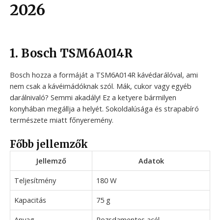
2026
1. Bosch TSM6A014R
Bosch hozza a formáját a TSM6A014R kávédarálóval, ami
nem csak a kávéimádóknak szól. Mák, cukor vagy egyéb
darálnivaló? Semmi akadály! Ez a ketyere bármilyen
konyhában megállja a helyét. Sokoldalúsága és strapabíró
természete miatt főnyeremény.
Főbb jellemzők
Jellemző
Adatok
Teljesítmény
180 W
Kapacitás
75 g
Anyag
Rozsdamentes acél