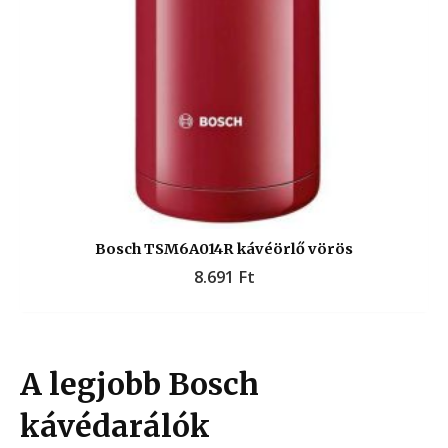
Bosch TSM6A014R kávéörlő vörös
8.691
Ft
A legjobb Bosch
kávédarálók