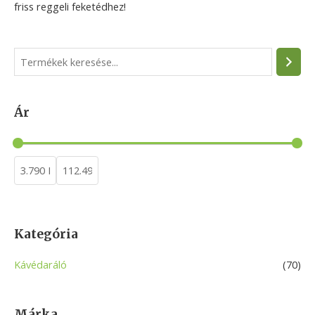
friss reggeli feketédhez!
S
e
a
Ár
r
c
h
Kategória
Kávédaráló
(70)
Márka