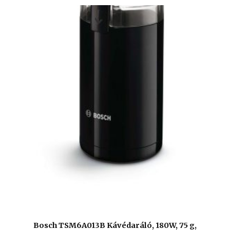
Bosch TSM6A013B Kávédaráló, 180W, 75 g,