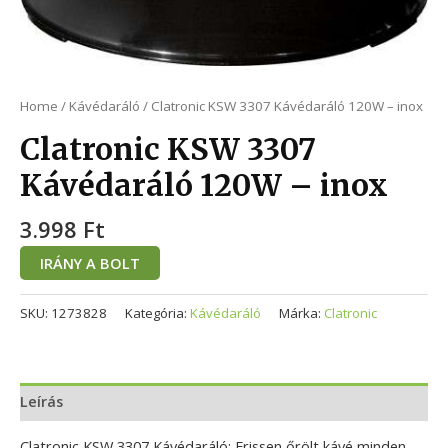
Home
/
Kávédaráló
/ Clatronic KSW 3307 Kávédaráló 120W – inox
Clatronic KSW 3307
Kávédaráló 120W – inox
3.998
Ft
IRÁNY A BOLT
SKU:
1273828
Kategória:
Kávédaráló
Márka:
Clatronic
Leírás
Clatronic KSW 3307 Kávédaráló: Frissen őrölt kávé minden