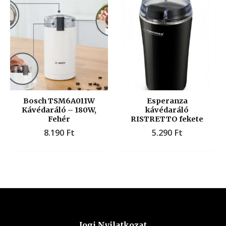
Bosch TSM6A011W
Esperanza
Kávédaráló – 180W,
kávédaráló
Fehér
RISTRETTO fekete
8.190
Ft
5.290
Ft
Jogi Nyilatkozat