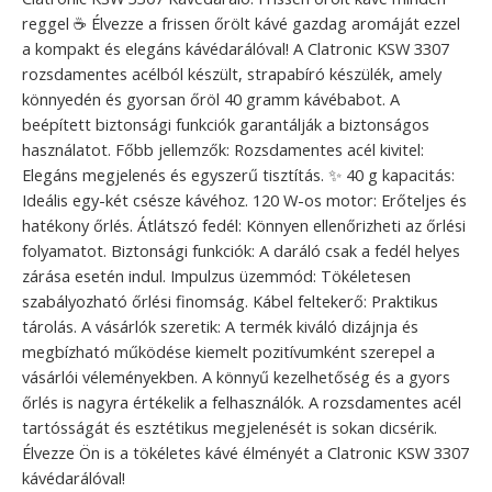
reggel ☕ Élvezze a frissen őrölt kávé gazdag aromáját ezzel
a kompakt és elegáns kávédarálóval! A Clatronic KSW 3307
rozsdamentes acélból készült, strapabíró készülék, amely
könnyedén és gyorsan őröl 40 gramm kávébabot. A
beépített biztonsági funkciók garantálják a biztonságos
használatot. Főbb jellemzők: Rozsdamentes acél kivitel:
Elegáns megjelenés és egyszerű tisztítás. ✨ 40 g kapacitás:
Ideális egy-két csésze kávéhoz. 120 W-os motor: Erőteljes és
hatékony őrlés. Átlátszó fedél: Könnyen ellenőrizheti az őrlési
folyamatot. Biztonsági funkciók: A daráló csak a fedél helyes
zárása esetén indul. Impulzus üzemmód: Tökéletesen
szabályozható őrlési finomság. Kábel feltekerő: Praktikus
tárolás. A vásárlók szeretik: A termék kiváló dizájnja és
megbízható működése kiemelt pozitívumként szerepel a
vásárlói véleményekben. A könnyű kezelhetőség és a gyors
őrlés is nagyra értékelik a felhasználók. A rozsdamentes acél
tartósságát és esztétikus megjelenését is sokan dicsérik.
Élvezze Ön is a tökéletes kávé élményét a Clatronic KSW 3307
kávédarálóval!