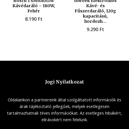
Bosch TSM6A011W
Iswoek Elektromos
Kávédaráló – 180W,
Kávé- és
Fehér
Fűszerdaráló, 120g
kapacitású,
8.190
Ft
hordozh…
9.290
Ft
Jogi Nyilatkozat
Oldalainkon a partnereink által szolgáltatott információk és
árak tájékoztató jellegűek, melyek esetlegesen
tartalmazhatnak téves információkat. Az esetleges hibákért,
elírásokért nem felelünk.