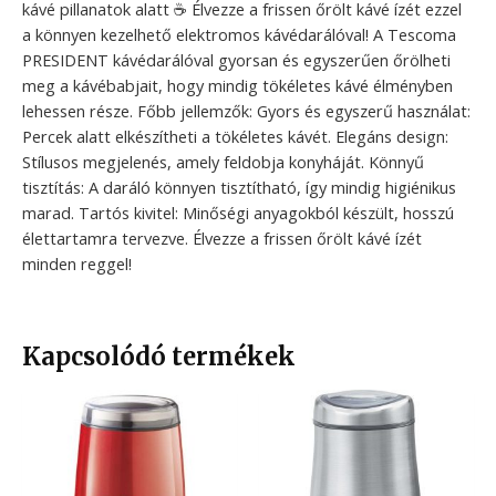
kávé pillanatok alatt ☕ Élvezze a frissen őrölt kávé ízét ezzel
a könnyen kezelhető elektromos kávédarálóval! A Tescoma
PRESIDENT kávédarálóval gyorsan és egyszerűen őrölheti
meg a kávébabjait, hogy mindig tökéletes kávé élményben
lehessen része. Főbb jellemzők: Gyors és egyszerű használat:
Percek alatt elkészítheti a tökéletes kávét. Elegáns design:
Stílusos megjelenés, amely feldobja konyháját. Könnyű
tisztítás: A daráló könnyen tisztítható, így mindig higiénikus
marad. Tartós kivitel: Minőségi anyagokból készült, hosszú
élettartamra tervezve. Élvezze a frissen őrölt kávé ízét
minden reggel!
Kapcsolódó termékek