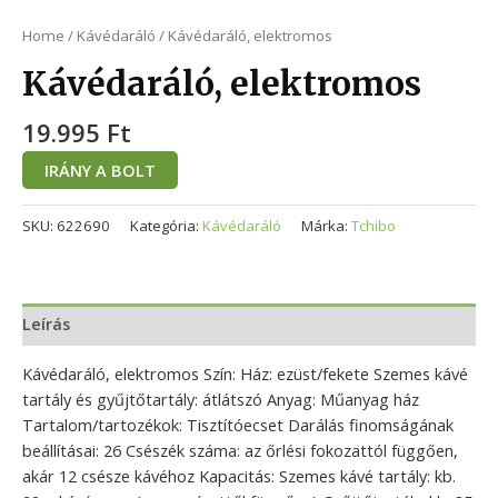
Home
/
Kávédaráló
/ Kávédaráló, elektromos
Kávédaráló, elektromos
19.995
Ft
IRÁNY A BOLT
SKU:
622690
Kategória:
Kávédaráló
Márka:
Tchibo
Leírás
Kávédaráló, elektromos Szín: Ház: ezüst/fekete Szemes kávé
tartály és gyűjtőtartály: átlátszó Anyag: Műanyag ház
Tartalom/tartozékok: Tisztítóecset Darálás finomságának
beállításai: 26 Csészék száma: az őrlési fokozattól függően,
akár 12 csésze kávéhoz Kapacitás: Szemes kávé tartály: kb.