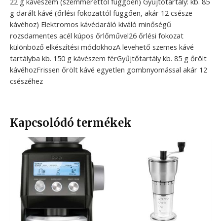
22 g kávészem (szemmérettől függően) Gyűjtőtartály: kb. 85
g darált kávé (őrlési fokozattól függően, akár 12 csésze
kávéhoz) Elektromos kávédaráló kiváló minőségű
rozsdamentes acél kúpos őrlőművel26 őrlési fokozat
különböző elkészítési módokhozA levehető szemes kávé
tartályba kb. 150 g kávészem férGyűjtőtartály kb. 85 g őrölt
kávéhozFrissen őrölt kávé egyetlen gombnyomással akár 12
csészéhez
Kapcsolódó termékek