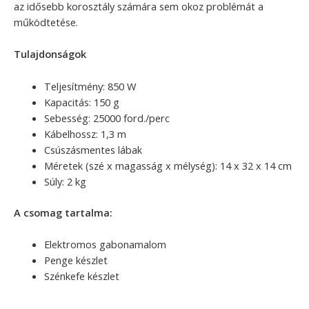
az idősebb korosztály számára sem okoz problémát a
működtetése.
Tulajdonságok
Teljesítmény: 850 W
Kapacitás: 150 g
Sebesség: 25000 ford./perc
Kábelhossz: 1,3 m
Csúszásmentes lábak
Méretek (szé x magasság x mélység): 14 x 32 x 14 cm
Súly: 2 kg
A csomag tartalma:
Elektromos gabonamalom
Penge készlet
Szénkefe készlet