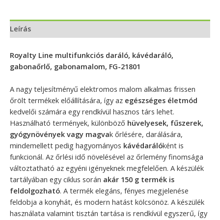
Leírás
Royalty Line multifunkciós daráló, kávédaráló,
gabonaőrlő, gabonamalom, FG-21801
A nagy teljesítményű elektromos malom alkalmas frissen
őrölt termékek előállítására, így az
egészséges életmód
kedvelői számára egy rendkívül hasznos társ lehet.
Használható termények, különböző
hüvelyesek, fűszerek,
gyógynövények vagy magva
k őrlésére, darálására,
mindemellett pedig hagyományos
kávédaráló
ként is
funkcionál. Az őrlési idő növelésével az őrlemény finomsága
változtatható az egyéni igényeknek megfelelően. A készülék
tartályában egy ciklus során
akár 150 g termék is
feldolgozható
. A termék elegáns, fényes megjelenése
feldobja a konyhát, és modern hatást kölcsönöz. A készülék
használata valamint tisztán tartása is rendkívül egyszerű, így