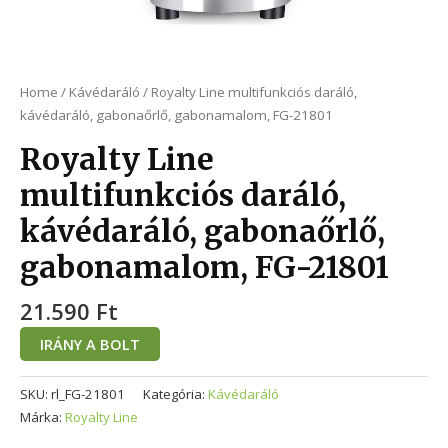
Home
/
Kávédaráló
/ Royalty Line multifunkciós daráló,
kávédaráló, gabonaőrlő, gabonamalom, FG-21801
Royalty Line
multifunkciós daráló,
kávédaráló, gabonaőrlő,
gabonamalom, FG-21801
21.590
Ft
IRÁNY A BOLT
SKU:
rl_FG-21801
Kategória:
Kávédaráló
Márka:
Royalty Line