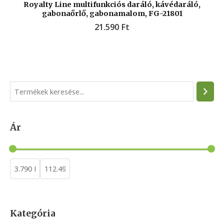
Royalty Line multifunkciós daráló, kávédaráló,
gabonaőrlő, gabonamalom, FG-21801
21.590
Ft
S
e
a
Ár
r
c
h
Kategória