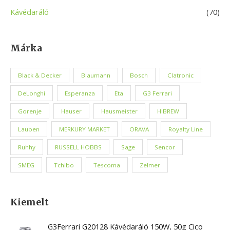
Kávédaráló
(70)
Márka
Black & Decker
Blaumann
Bosch
Clatronic
DeLonghi
Esperanza
Eta
G3 Ferrari
Gorenje
Hauser
Hausmeister
HiBREW
Lauben
MERKURY MARKET
ORAVA
Royalty Line
Ruhhy
RUSSELL HOBBS
Sage
Sencor
SMEG
Tchibo
Tescoma
Zelmer
Kiemelt
G3Ferrari G20128 Kávédaráló 150W, 50g Cico