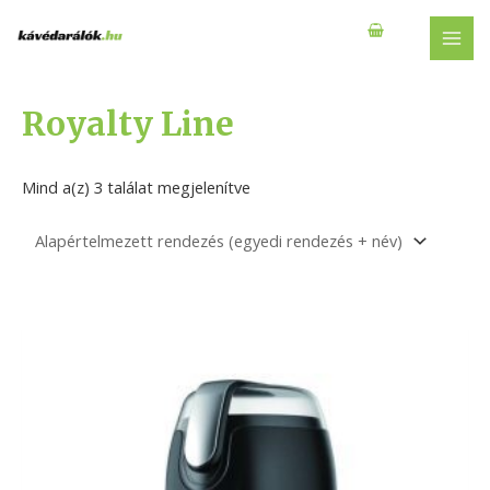
Skip
to
MAI
content
MEN
Royalty Line
Mind a(z) 3 találat megjelenítve