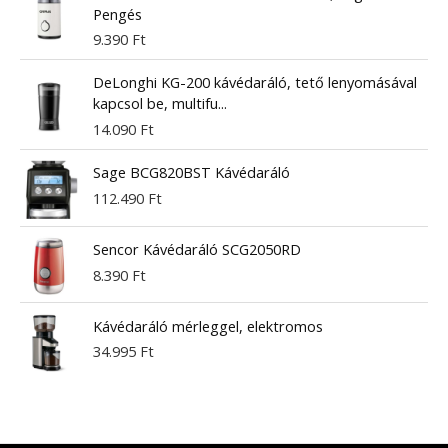
Pengés
9.390
Ft
DeLonghi KG-200 kávédaráló, tető lenyomásával
kapcsol be, multifu...
14.090
Ft
Sage BCG820BST Kávédaráló
112.490
Ft
Sencor Kávédaráló SCG2050RD
8.390
Ft
Kávédaráló mérleggel, elektromos
34.995
Ft