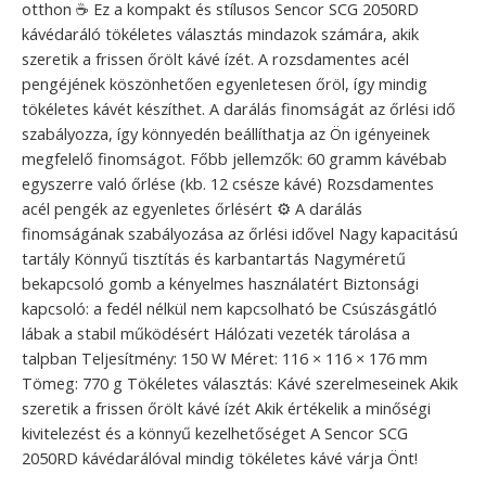
otthon ☕ Ez a kompakt és stílusos Sencor SCG 2050RD
kávédaráló tökéletes választás mindazok számára, akik
szeretik a frissen őrölt kávé ízét. A rozsdamentes acél
pengéjének köszönhetően egyenletesen őröl, így mindig
tökéletes kávét készíthet. A darálás finomságát az őrlési idő
szabályozza, így könnyedén beállíthatja az Ön igényeinek
megfelelő finomságot. Főbb jellemzők: 60 gramm kávébab
egyszerre való őrlése (kb. 12 csésze kávé) Rozsdamentes
acél pengék az egyenletes őrlésért ⚙️ A darálás
finomságának szabályozása az őrlési idővel Nagy kapacitású
tartály Könnyű tisztítás és karbantartás Nagyméretű
bekapcsoló gomb a kényelmes használatért Biztonsági
kapcsoló: a fedél nélkül nem kapcsolható be Csúszásgátló
lábak a stabil működésért Hálózati vezeték tárolása a
talpban Teljesítmény: 150 W Méret: 116 × 116 × 176 mm
Tömeg: 770 g Tökéletes választás: Kávé szerelmeseinek Akik
szeretik a frissen őrölt kávé ízét Akik értékelik a minőségi
kivitelezést és a könnyű kezelhetőséget A Sencor SCG
2050RD kávédarálóval mindig tökéletes kávé várja Önt!