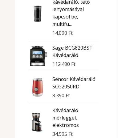
kávédaráló, tető
lenyomásával
kapcsol be,
multifu...
14.090
Ft
Sage BCG820BST
Kávédaráló
112.490
Ft
Sencor Kávédaráló
SCG2050RD
8.390
Ft
Kávédaráló
mérleggel,
elektromos
34.995
Ft