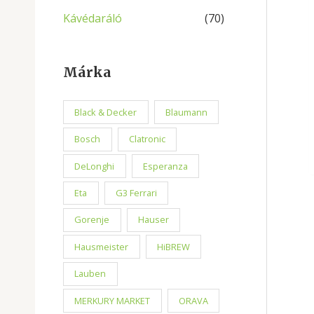
Kávédaráló
(70)
Márka
Black & Decker
Blaumann
Bosch
Clatronic
DeLonghi
Esperanza
Eta
G3 Ferrari
Gorenje
Hauser
Hausmeister
HiBREW
Lauben
MERKURY MARKET
ORAVA