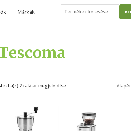
Search
lók
Márkák
KE
for:
Tescoma
Mind a(z) 2 találat megjelenítve