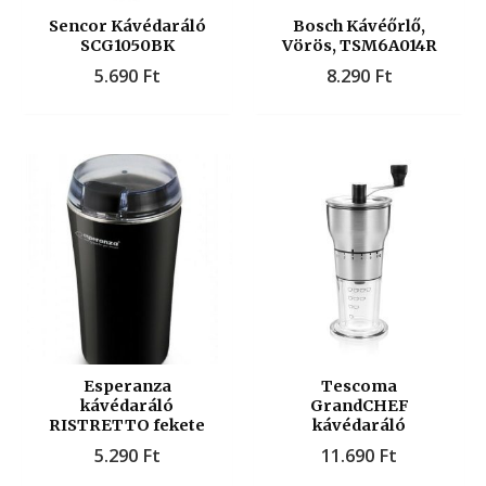
Sencor Kávédaráló
Bosch Kávéőrlő,
SCG1050BK
Vörös, TSM6A014R
5.690
Ft
8.290
Ft
Esperanza
Tescoma
kávédaráló
GrandCHEF
RISTRETTO fekete
kávédaráló
5.290
Ft
11.690
Ft