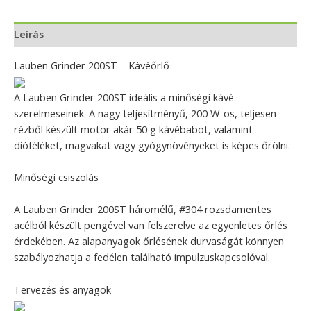
Leírás
Lauben Grinder 200ST – Kávéőrlő
A Lauben Grinder 200ST ideális a minőségi kávé
szerelmeseinek. A nagy teljesítményű, 200 W-os, teljesen
rézből készült motor akár 50 g kávébabot, valamint
dióféléket, magvakat vagy gyógynövényeket is képes őrölni.
Minőségi csiszolás
A Lauben Grinder 200ST háromélű, #304 rozsdamentes
acélból készült pengével van felszerelve az egyenletes őrlés
érdekében. Az alapanyagok őrlésének durvaságát könnyen
szabályozhatja a fedélen található impulzuskapcsolóval.
Tervezés és anyagok