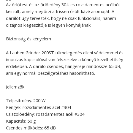
Az őrlőtest és az őrlőedény 304-es rozsdamentes acélból
készült, amely megőrzi a frissen őrölt kávé aromáját. A
darálót úgy tervezték, hogy ne csak funkcionális, hanem
dizájnos kiegészítője is legyen konyhájának.
Biztonság és kényelem
A Lauben Grinder 200ST túlmelegedés elleni védelemmel és
impulzus kapcsolóval van felszerelve a könnyű kezelhetőség
érdekében. A daráló csendes, hangereje mindössze 65 dB,
ami egy normál beszélgetéshez hasonlítható.
Jellemzők
Teljesítmény: 200 W
Pengék: rozsdamentes acél #304
Csiszolóedény: rozsdamentes acél #304
Kapacitás: 50 g
Csendes működés: 65 dB