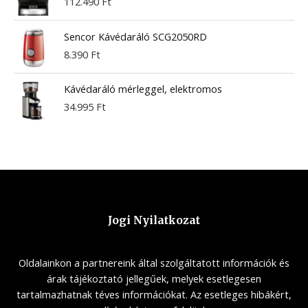
112.490
Ft
Sencor Kávédaráló SCG2050RD
8.390
Ft
Kávédaráló mérleggel, elektromos
34.995
Ft
Jogi Nyilatkozat
Oldalainkon a partnereink által szolgáltatott információk és
árak tájékoztató jellegűek, melyek esetlegesen
tartalmazhatnak téves információkat. Az esetleges hibákért,