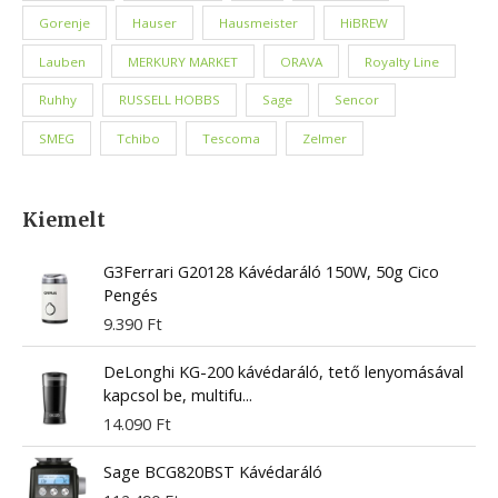
Gorenje
Hauser
Hausmeister
HiBREW
Lauben
MERKURY MARKET
ORAVA
Royalty Line
Ruhhy
RUSSELL HOBBS
Sage
Sencor
SMEG
Tchibo
Tescoma
Zelmer
Kiemelt
G3Ferrari G20128 Kávédaráló 150W, 50g Cico
Pengés
9.390
Ft
DeLonghi KG-200 kávédaráló, tető lenyomásával
kapcsol be, multifu...
14.090
Ft
Sage BCG820BST Kávédaráló