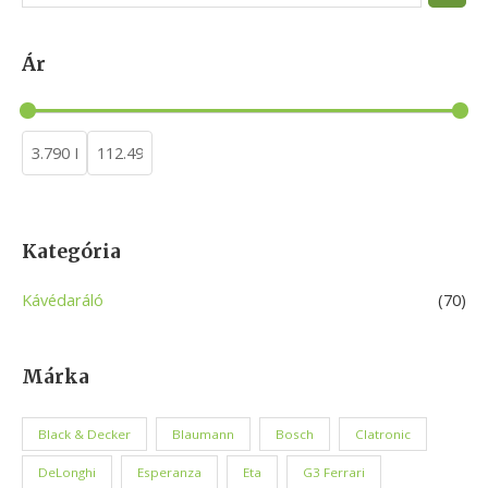
e
a
Ár
r
c
h
Kategória
Kávédaráló
(70)
Márka
Black & Decker
Blaumann
Bosch
Clatronic
DeLonghi
Esperanza
Eta
G3 Ferrari