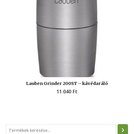
Lauben Grinder 200ST – kávédaráló
11.040
Ft
S