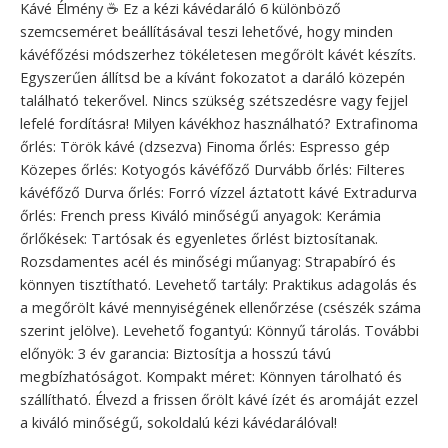
Kávé Élmény ☕ Ez a kézi kávédaráló 6 különböző
szemcseméret beállításával teszi lehetővé, hogy minden
kávéfőzési módszerhez tökéletesen megőrölt kávét készíts.
Egyszerűen állítsd be a kívánt fokozatot a daráló közepén
található tekerővel. Nincs szükség szétszedésre vagy fejjel
lefelé fordításra! Milyen kávékhoz használható? Extrafinoma
őrlés: Török kávé (dzsezva) Finoma őrlés: Espresso gép
Közepes őrlés: Kotyogós kávéfőző Durvább őrlés: Filteres
kávéfőző Durva őrlés: Forró vízzel áztatott kávé Extradurva
őrlés: French press Kiváló minőségű anyagok: Kerámia
őrlőkések: Tartósak és egyenletes őrlést biztosítanak.
Rozsdamentes acél és minőségi műanyag: Strapabíró és
könnyen tisztítható. Levehető tartály: Praktikus adagolás és
a megőrölt kávé mennyiségének ellenőrzése (csészék száma
szerint jelölve). Levehető fogantyú: Könnyű tárolás. További
előnyök: 3 év garancia: Biztosítja a hosszú távú
megbízhatóságot. Kompakt méret: Könnyen tárolható és
szállítható. Élvezd a frissen őrölt kávé ízét és aromáját ezzel
a kiváló minőségű, sokoldalú kézi kávédarálóval!