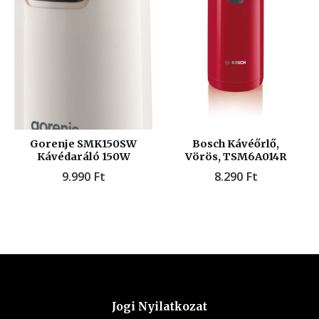
Gorenje SMK150SW
Bosch Kávéőrlő,
Kávédaráló 150W
Vörös, TSM6A014R
9.990
Ft
8.290
Ft
Jogi Nyilatkozat