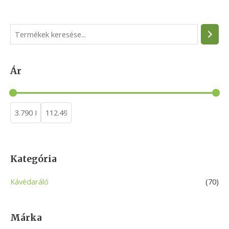
S
e
a
Ár
r
c
h
Kategória
Kávédaráló
(70)
Márka