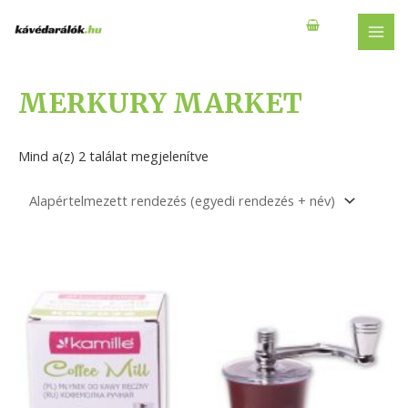
Skip
to
MAI
content
MEN
MERKURY MARKET
Mind a(z) 2 találat megjelenítve