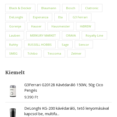
Black & Decker
Blaumann
Bosch
Clatronic
DeLonghi
Esperanza
Eta
G3 Ferrari
Gorenje
Hauser
Hausmeister
HiBREW
Lauben
MERKURY MARKET
ORAVA
Royalty Line
Ruhhy
RUSSELL HOBBS
Sage
Sencor
SMEG
Tchibo
Tescoma
Zelmer
Kiemelt
G3Ferrari G20128 Kávédaráló 150W, 50g Cico
Pengés
9.390
Ft
DeLonghi KG-200 kávédaráló, tető lenyomásával
kapcsol be, multifu...