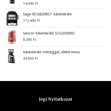
14.090
Ft
Sage BCG820BST Kávédaráló
112.490
Ft
Sencor Kávédaráló SCG2050RD
8.390
Ft
Kávédaráló mérleggel, elektromos
34.995
Ft
Jogi Nyilatkozat