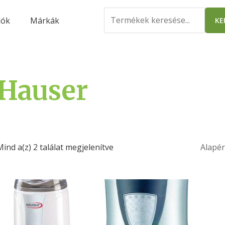
Search
lók
Márkák
KE
for:
Hauser
Mind a(z) 2 találat megjelenítve