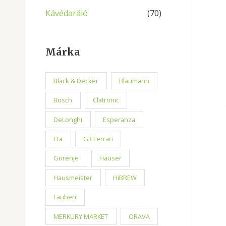
Kávédaráló
(70)
Márka
Black & Decker
Blaumann
Bosch
Clatronic
DeLonghi
Esperanza
Eta
G3 Ferrari
Gorenje
Hauser
Hausmeister
HiBREW
Lauben
MERKURY MARKET
ORAVA