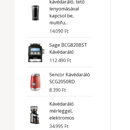
kávédaráló, tető
lenyomásával
kapcsol be,
multifu...
14.090
Ft
Sage BCG820BST
Kávédaráló
112.490
Ft
Sencor Kávédaráló
SCG2050RD
8.390
Ft
Kávédaráló
mérleggel,
elektromos
34.995
Ft