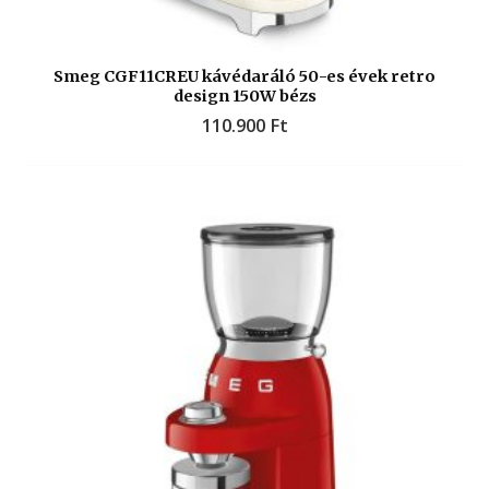
Smeg CGF11CREU kávédaráló 50-es évek retro
design 150W bézs
110.900
Ft