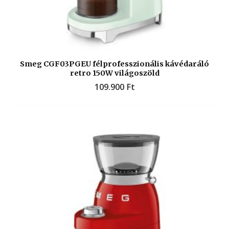
Smeg CGF03PGEU félprofesszionális kávédaráló
retro 150W világoszöld
109.900
Ft