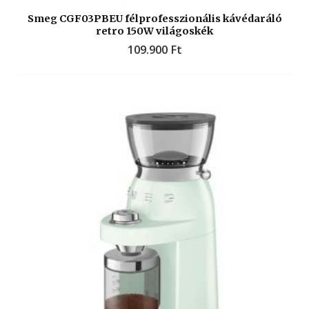
Smeg CGF03PBEU félprofesszionális kávédaráló
retro 150W világoskék
109.900
Ft