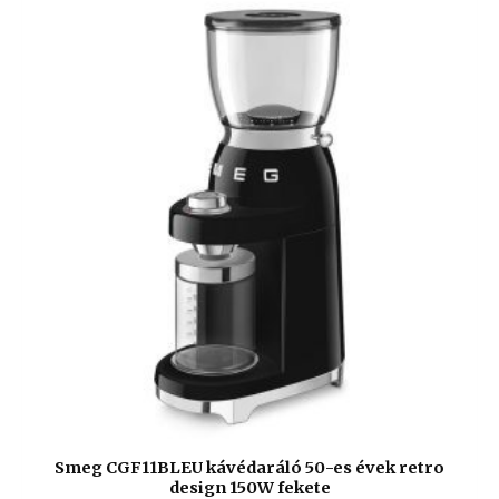
Smeg CGF11BLEU kávédaráló 50-es évek retro
design 150W fekete