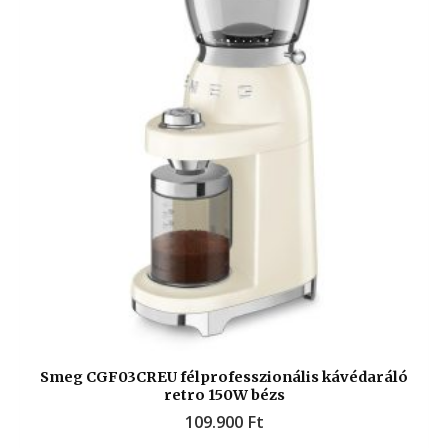
Smeg CGF03CREU félprofesszionális kávédaráló
retro 150W bézs
109.900
Ft