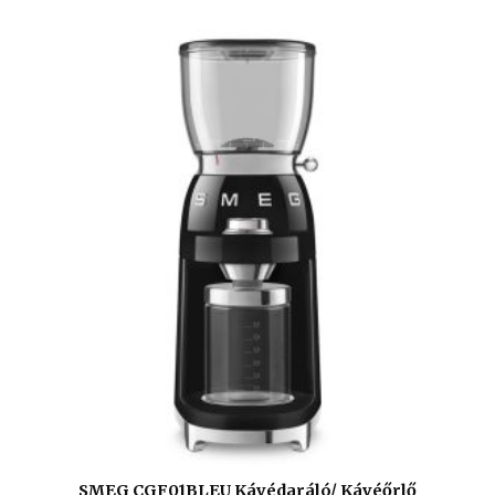
SMEG CGF01BLEU Kávédaráló/ Kávéőrlő