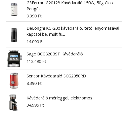
G3Ferrari G20128 Kávédaráló 150W, 50g Cico
Pengés
9.390
Ft
DeLonghi KG-200 kávédaráló, tető lenyomásával
kapcsol be, multifu...
14.090
Ft
Sage BCG820BST Kávédaráló
112.490
Ft
Sencor Kávédaráló SCG2050RD
8.390
Ft
Kávédaráló mérleggel, elektromos
34.995
Ft