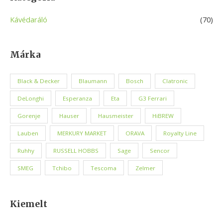
Kávédaráló
(70)
Márka
Black & Decker
Blaumann
Bosch
Clatronic
DeLonghi
Esperanza
Eta
G3 Ferrari
Gorenje
Hauser
Hausmeister
HiBREW
Lauben
MERKURY MARKET
ORAVA
Royalty Line
Ruhhy
RUSSELL HOBBS
Sage
Sencor
SMEG
Tchibo
Tescoma
Zelmer
Kiemelt