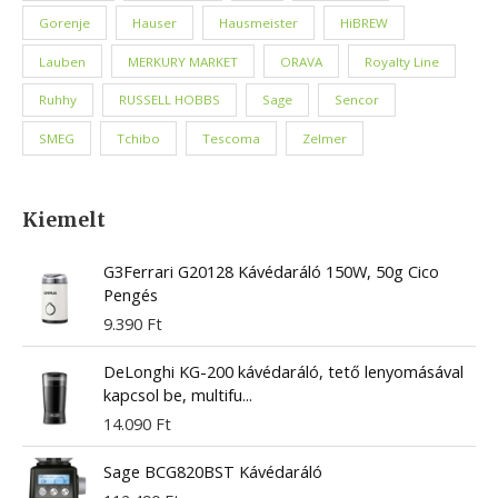
Gorenje
Hauser
Hausmeister
HiBREW
Lauben
MERKURY MARKET
ORAVA
Royalty Line
Ruhhy
RUSSELL HOBBS
Sage
Sencor
SMEG
Tchibo
Tescoma
Zelmer
Kiemelt
G3Ferrari G20128 Kávédaráló 150W, 50g Cico
Pengés
9.390
Ft
DeLonghi KG-200 kávédaráló, tető lenyomásával
kapcsol be, multifu...
14.090
Ft
Sage BCG820BST Kávédaráló