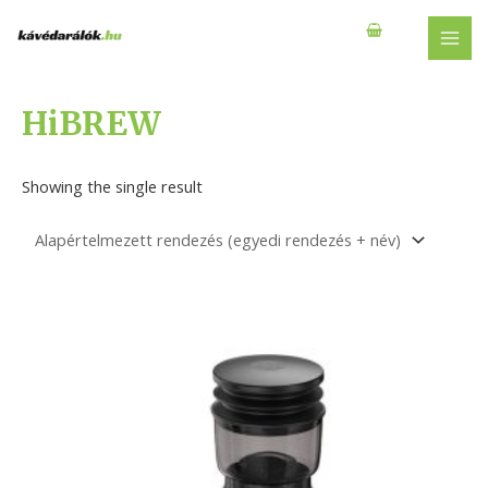
Skip
to
MAI
content
MEN
HiBREW
Showing the single result