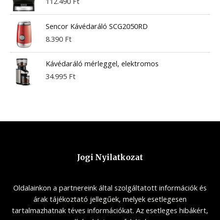
112.490
Ft
Sencor Kávédaráló SCG2050RD
8.390
Ft
Kávédaráló mérleggel, elektromos
34.995
Ft
Jogi Nyilatkozat
Oldalainkon a partnereink által szolgáltatott információk és
árak tájékoztató jellegűek, melyek esetlegesen
tartalmazhatnak téves információkat. Az esetleges hibákért,