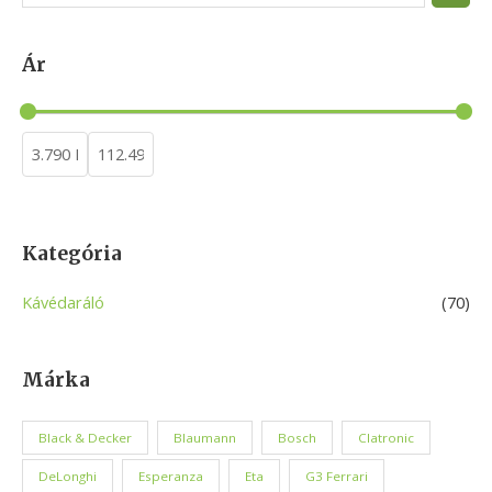
e
a
Ár
r
c
h
Kategória
Kávédaráló
(70)
Márka
Black & Decker
Blaumann
Bosch
Clatronic
DeLonghi
Esperanza
Eta
G3 Ferrari