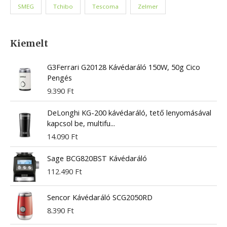
SMEG
Tchibo
Tescoma
Zelmer
Kiemelt
G3Ferrari G20128 Kávédaráló 150W, 50g Cico
Pengés
9.390
Ft
DeLonghi KG-200 kávédaráló, tető lenyomásával
kapcsol be, multifu...
14.090
Ft
Sage BCG820BST Kávédaráló
112.490
Ft
Sencor Kávédaráló SCG2050RD
8.390
Ft