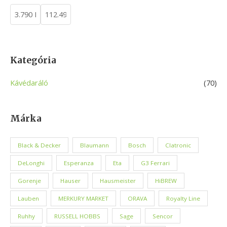
h
Kategória
Kávédaráló
(70)
Márka
Black & Decker
Blaumann
Bosch
Clatronic
DeLonghi
Esperanza
Eta
G3 Ferrari
Gorenje
Hauser
Hausmeister
HiBREW
Lauben
MERKURY MARKET
ORAVA
Royalty Line
Ruhhy
RUSSELL HOBBS
Sage
Sencor