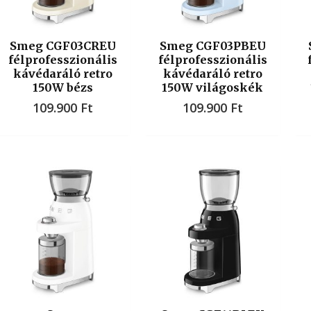
Smeg CGF03CREU
Smeg CGF03PBEU
félprofesszionális
félprofesszionális
kávédaráló retro
kávédaráló retro
150W bézs
150W világoskék
109.900
Ft
109.900
Ft