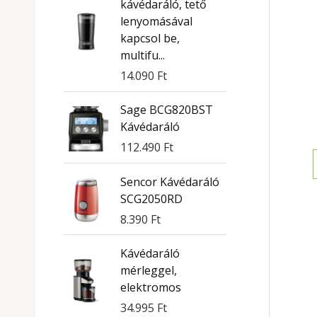
kávédaráló, tető
lenyomásával
kapcsol be,
multifu...
14.090
Ft
Sage BCG820BST
Kávédaráló
112.490
Ft
Sencor Kávédaráló
SCG2050RD
8.390
Ft
Kávédaráló
mérleggel,
elektromos
34.995
Ft