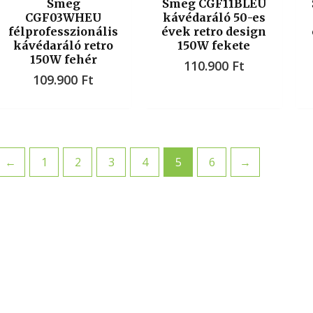
Smeg
Smeg CGF11BLEU
CGF03WHEU
kávédaráló 50-es
félprofesszionális
évek retro design
kávédaráló retro
150W fekete
150W fehér
110.900
Ft
109.900
Ft
←
1
2
3
4
5
6
→