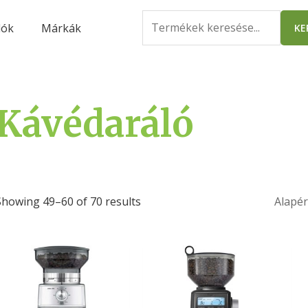
Search
lók
Márkák
KE
for:
Kávédaráló
Showing 49–60 of 70 results