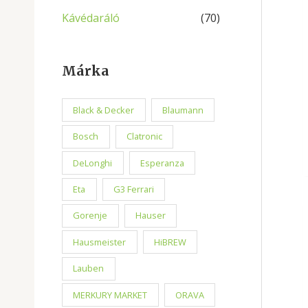
Kávédaráló
(70)
Márka
Black & Decker
Blaumann
Bosch
Clatronic
DeLonghi
Esperanza
Eta
G3 Ferrari
Gorenje
Hauser
Hausmeister
HiBREW
Lauben
MERKURY MARKET
ORAVA