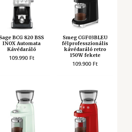
Sage BCG 820 BSS
Smeg CGF03BLEU
INOX Automata
félprofesszionális
Kávédaráló
kávédaráló retro
150W fekete
109.990
Ft
109.900
Ft