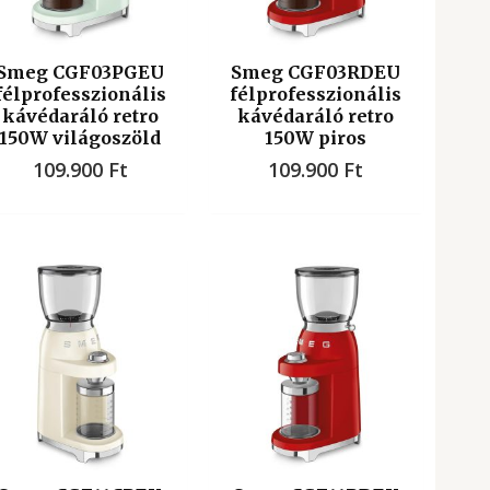
Smeg CGF03PGEU
Smeg CGF03RDEU
félprofesszionális
félprofesszionális
kávédaráló retro
kávédaráló retro
150W világoszöld
150W piros
109.900
Ft
109.900
Ft